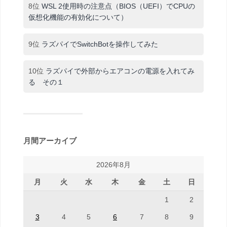
8位
WSL 2使用時の注意点（BIOS（UEFI）でCPUの
仮想化機能の有効化について）
9位
ラズパイでSwitchBotを操作してみた
10位
ラズパイで外部からエアコンの電源を入れてみ
る その１
月間アーカイブ
2026年8月
月
火
水
木
金
土
日
1
2
3
4
5
6
7
8
9