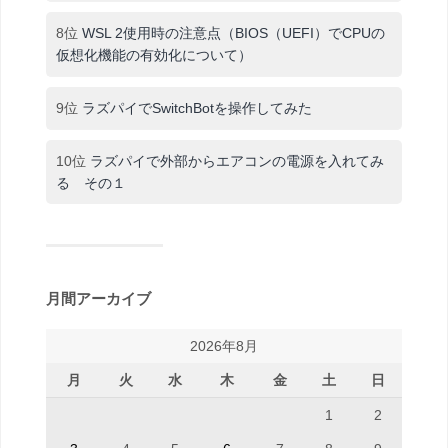
8位
WSL 2使用時の注意点（BIOS（UEFI）でCPUの
仮想化機能の有効化について）
9位
ラズパイでSwitchBotを操作してみた
10位
ラズパイで外部からエアコンの電源を入れてみ
る その１
月間アーカイブ
2026年8月
月
火
水
木
金
土
日
1
2