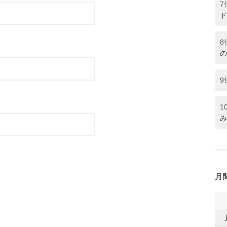
7
ド
8
の
9
1
み
月