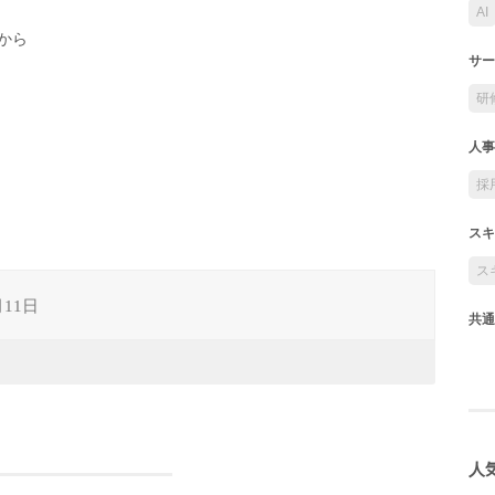
AI
から
サー
研
人事
採
スキ
ス
月11日
共通
人気