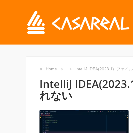
Home
IntelliJ IDEA(2023.1)
IntelliJ IDEA(
れない