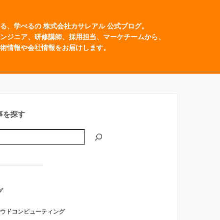
る、学べるの 株式会社カサレアル 公式ブログ。
ンジニア、研修講師、採用担当、マーケチームから、
術情報や会社情報をお届けします。
事を探す
グ
ウドコンピューティング