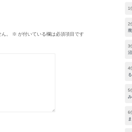
1
2
廃
ん。 ※ が付いている欄は必須項目です
3
沼
4
る
5
み
6
ま