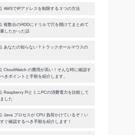
位
AWSでIPアドレスを制限する３つの方法
位
複数台のHDDにドリルで穴を開けてまとめて
棄したかった話
位
あなたの知らない？トラックボールマウスの
位
CloudWatch の費用が高い！そんな時に確認す
べきポイントと手順を紹介します。
位
Raspberry PiとミニPCの消費電力を比較して
ました
位
Java プロセスが CPU 負荷かけているぞ！い
すぐ確認するべき手順を紹介します！