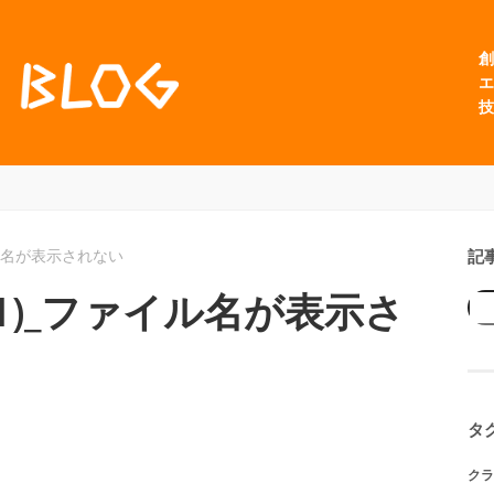
創
エ
技
記
_ファイル名が表示されない
2023.1)_ファイル名が表示さ
タ
クラ