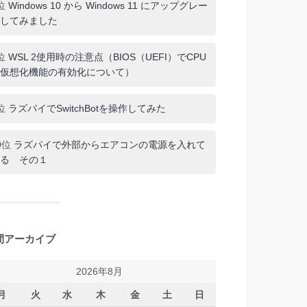
位
Windows 10 から Windows 11 にアップグレー
してみました
位
WSL 2使用時の注意点（BIOS（UEFI）でCPU
仮想化機能の有効化について）
位
ラズパイでSwitchBotを操作してみた
0位
ラズパイで外部からエアコンの電源を入れて
る その１
間アーカイブ
2026年8月
月
火
水
木
金
土
日