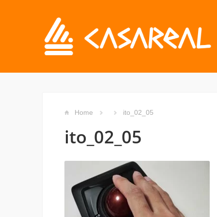
Home
ito_02_05
ito_02_05