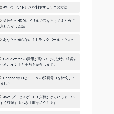
位
AWSでIPアドレスを制限する３つの方法
位
複数台のHDDにドリルで穴を開けてまとめて
棄したかった話
位
あなたの知らない？トラックボールマウスの
位
CloudWatch の費用が高い！そんな時に確認す
べきポイントと手順を紹介します。
位
Raspberry PiとミニPCの消費電力を比較して
ました
位
Java プロセスが CPU 負荷かけているぞ！い
すぐ確認するべき手順を紹介します！