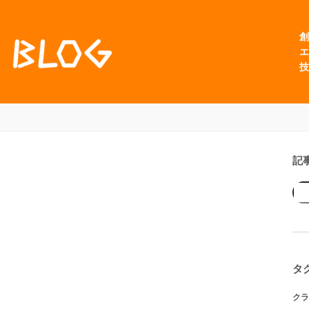
創
エ
技
記
タ
クラ