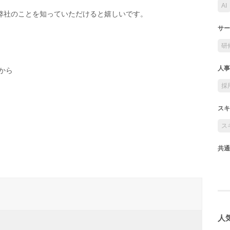
AI
弊社のことを知っていただけると嬉しいです。
サー
研
人事
から
採
スキ
ス
共通
人気