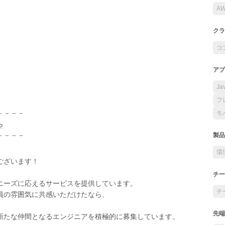
A
クラ
コ
アプ
Ja
フ
－－－－
モ
ら
－－－－
製品
環
ございます！
チー
ニーズに応えるサービスを提供しています。
チ
員の雰囲気に共感いただけたなら、
先端
新たな仲間となるエンジニアを積極的に募集しています。