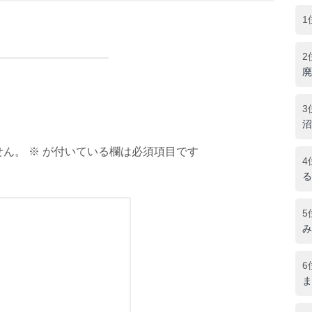
1
2
廃
3
沼
ん。 ※ が付いている欄は必須項目です
4
る
5
み
6
ま