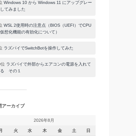
位
Windows 10 から Windows 11 にアップグレー
してみました
位
WSL 2使用時の注意点（BIOS（UEFI）でCPU
仮想化機能の有効化について）
位
ラズパイでSwitchBotを操作してみた
0位
ラズパイで外部からエアコンの電源を入れて
る その１
間アーカイブ
2026年8月
月
火
水
木
金
土
日