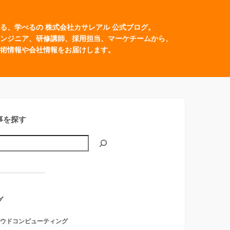
る、学べるの 株式会社カサレアル 公式ブログ。
ンジニア、研修講師、採用担当、マーケチームから、
術情報や会社情報をお届けします。
事を探す
グ
ウドコンピューティング