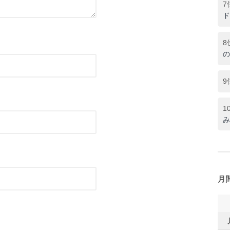
7
ド
8
の
9
1
み
月