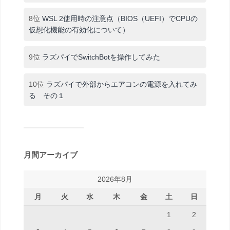
8位
WSL 2使用時の注意点（BIOS（UEFI）でCPUの
仮想化機能の有効化について）
9位
ラズパイでSwitchBotを操作してみた
10位
ラズパイで外部からエアコンの電源を入れてみ
る その１
月間アーカイブ
2026年8月
月
火
水
木
金
土
日
1
2