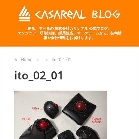
創る、学べるの 株式会社カサレアル 公式ブログ。
エンジニア、研修講師、採用担当、マーケチームから、技術情
報や会社情報をお届けします。
Home
ito_02_01
ito_02_01