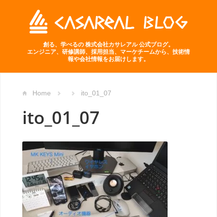
創る、学べるの 株式会社カサレアル 公式ブログ。
エンジニア、研修講師、採用担当、マーケチームから、技術情
報や会社情報をお届けします。
Home
ito_01_07
ito_01_07