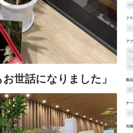
A
クラ
コ
アプ
Ja
フ
モ
もお世話になりました」
製品
環
チー
チ
先端