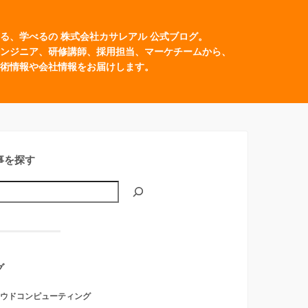
る、学べるの 株式会社カサレアル 公式ブログ。
ンジニア、研修講師、採用担当、マーケチームから、
術情報や会社情報をお届けします。
事を探す
グ
ウドコンピューティング