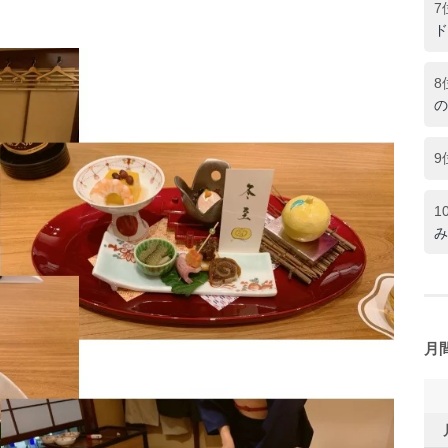
7
ド
8
の
9
1
み
月