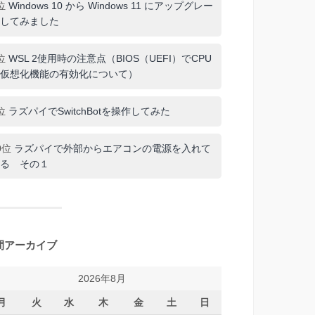
位
Windows 10 から Windows 11 にアップグレー
してみました
位
WSL 2使用時の注意点（BIOS（UEFI）でCPU
仮想化機能の有効化について）
位
ラズパイでSwitchBotを操作してみた
0位
ラズパイで外部からエアコンの電源を入れて
る その１
間アーカイブ
2026年8月
月
火
水
木
金
土
日