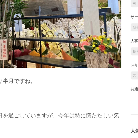
AI
サー
研
人事
採
スキ
ス
り半月ですね。
共通
日を過ごしていますが、今年は特に慌ただしい気
人気