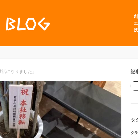
創
エ
技
記
世話になりました」
タ
クラ