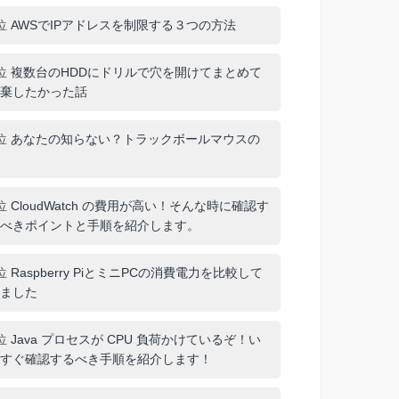
位
AWSでIPアドレスを制限する３つの方法
位
複数台のHDDにドリルで穴を開けてまとめて
棄したかった話
位
あなたの知らない？トラックボールマウスの
位
CloudWatch の費用が高い！そんな時に確認す
べきポイントと手順を紹介します。
位
Raspberry PiとミニPCの消費電力を比較して
ました
位
Java プロセスが CPU 負荷かけているぞ！い
すぐ確認するべき手順を紹介します！