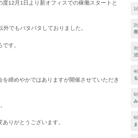
度12月1日より新オフィスでの稼働スタートと
1
2
務以外でもバタバタしておりました。
廃
ろです。
3
沼
4
る
会を締めやかではありますが開催させていただき
5
み
目。
6
変ありがとうございます。
ま