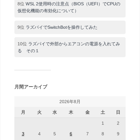
8位
WSL 2使用時の注意点（BIOS（UEFI）でCPUの
仮想化機能の有効化について）
9位
ラズパイでSwitchBotを操作してみた
10位
ラズパイで外部からエアコンの電源を入れてみ
る その１
月間アーカイブ
2026年8月
月
火
水
木
金
土
日
1
2
3
4
5
6
7
8
9