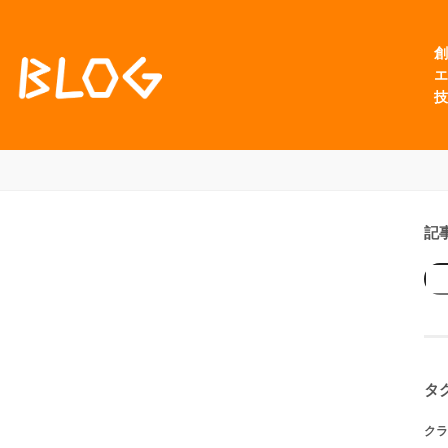
創
エ
技
記
タ
クラ