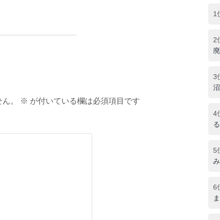
1
2
廃
3
沼
ん。 ※ が付いている欄は必須項目です
4
る
5
み
6
ま