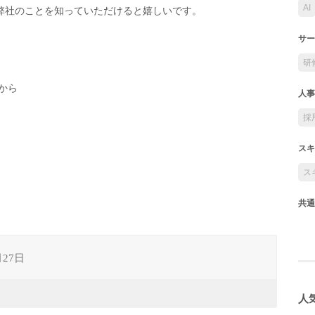
AI
弊社のことを知っていただけると嬉しいです。
サー
研
から
人事
採
スキ
ス
共通
月27日
人気