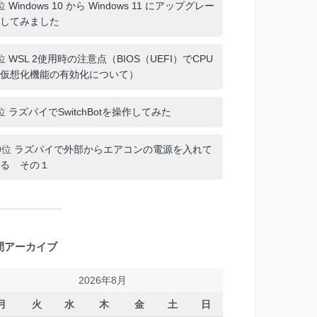
位
Windows 10 から Windows 11 にアップグレー
してみました
位
WSL 2使用時の注意点（BIOS（UEFI）でCPU
仮想化機能の有効化について）
位
ラズパイでSwitchBotを操作してみた
0位
ラズパイで外部からエアコンの電源を入れて
る その１
間アーカイブ
2026年8月
月
火
水
木
金
土
日