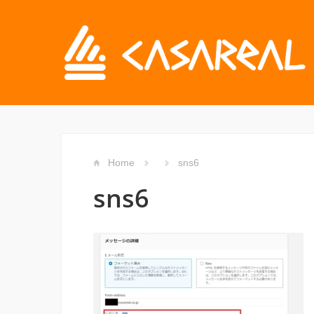
Home
sns6
sns6