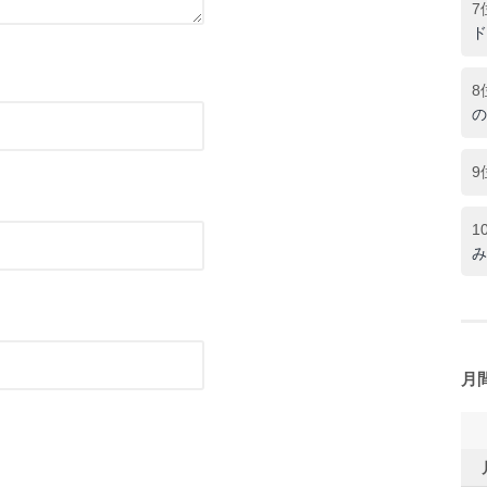
7
ド
8
の
9
1
み
月