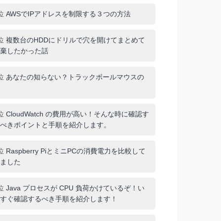
位
AWSでIPアドレスを制限する３つの方法
位
複数台のHDDにドリルで穴を開けてまとめて
棄したかった話
位
あなたの知らない？トラックボールマウスの
位
CloudWatch の費用が高い！そんな時に確認す
べきポイントと手順を紹介します。
位
Raspberry PiとミニPCの消費電力を比較して
ました
位
Java プロセスが CPU 負荷かけているぞ！い
すぐ確認するべき手順を紹介します！