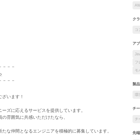
A
クラ
コ
アプ
Ja
フ
－－－－
モ
ら
－－－－
製品
環
ございます！
チー
ニーズに応えるサービスを提供しています。
員の雰囲気に共感いただけたなら、
チ
新たな仲間となるエンジニアを積極的に募集しています。
先端