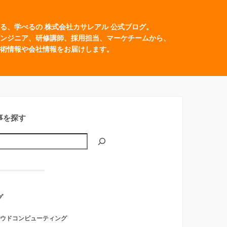
る、学べるの 株式会社カサレアル 公式ブログ。
ンジニア、研修講師、採用担当、マーケチームから、
術情報や会社情報をお届けします。
事を探す
グ
ウドコンピューティング