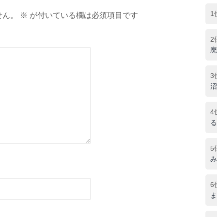
1
ん。 ※ が付いている欄は必須項目です
2
廃
3
沼
4
る
5
み
6
ま