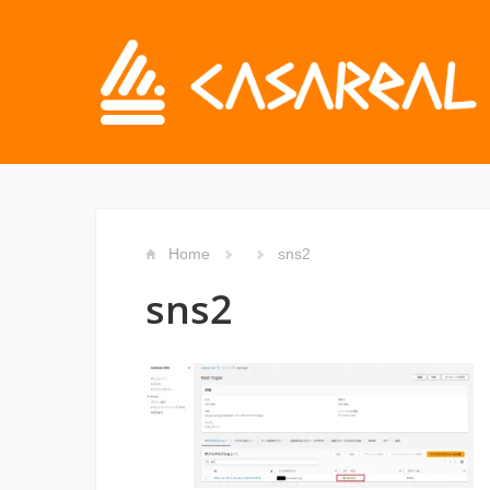
Home
sns2
sns2