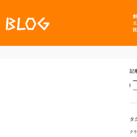
創
エ
技
記
タ
クラ