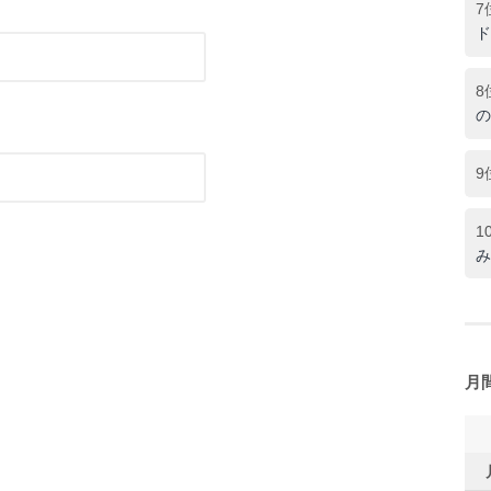
7
ド
8
の
9
1
み
月