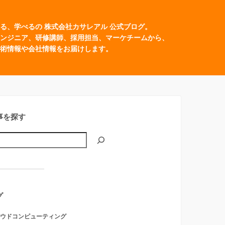
る、学べるの 株式会社カサレアル 公式ブログ。
ンジニア、研修講師、採用担当、マーケチームから、
術情報や会社情報をお届けします。
事を探す
グ
ウドコンピューティング