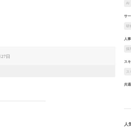
AI
サー
研
人事
採
月27日
スキ
ス
共通
人気