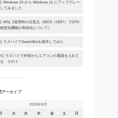
位
Windows 10 から Windows 11 にアップグレー
してみました
位
WSL 2使用時の注意点（BIOS（UEFI）でCPU
仮想化機能の有効化について）
位
ラズパイでSwitchBotを操作してみた
0位
ラズパイで外部からエアコンの電源を入れて
る その１
間アーカイブ
2026年8月
月
火
水
木
金
土
日