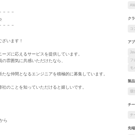
A
－－－－
ら
クラ
－－－－
コ
ございます！
アプ
Ja
ニーズに応えるサービスを提供しています。
フ
員の雰囲気に共感いただけたなら、
モ
新たな仲間となるエンジニアを積極的に募集しています。
製品
弊社のことを知っていただけると嬉しいです。
環
チー
チ
から
先端