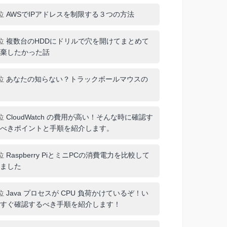
位
AWSでIPアドレスを制限する３つの方法
位
複数台のHDDにドリルで穴を開けてまとめて
棄したかった話
位
あなたの知らない？トラックボールマウスの
位
CloudWatch の費用が高い！そんな時に確認す
べきポイントと手順を紹介します。
位
Raspberry PiとミニPCの消費電力を比較して
ました
位
Java プロセスが CPU 負荷かけているぞ！い
すぐ確認するべき手順を紹介します！