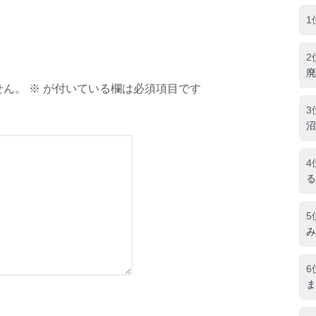
1
2
廃
ん。 ※ が付いている欄は必須項目です
3
沼
4
る
5
み
6
ま