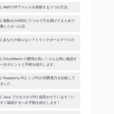
位
AWSでIPアドレスを制限する３つの方法
位
複数台のHDDにドリルで穴を開けてまとめて
棄したかった話
位
あなたの知らない？トラックボールマウスの
位
CloudWatch の費用が高い！そんな時に確認す
べきポイントと手順を紹介します。
位
Raspberry PiとミニPCの消費電力を比較して
ました
位
Java プロセスが CPU 負荷かけているぞ！い
すぐ確認するべき手順を紹介します！