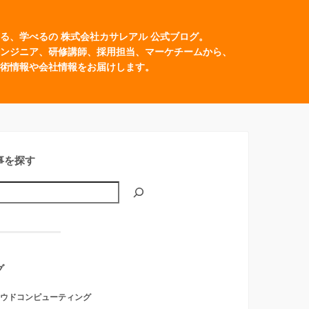
る、学べるの 株式会社カサレアル 公式ブログ。
ンジニア、研修講師、採用担当、マーケチームから、
術情報や会社情報をお届けします。
事を探す
グ
ウドコンピューティング