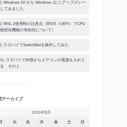
位
Windows 10 から Windows 11 にアップグレー
してみました
位
WSL 2使用時の注意点（BIOS（UEFI）でCPU
仮想化機能の有効化について）
位
ラズパイでSwitchBotを操作してみた
0位
ラズパイで外部からエアコンの電源を入れて
る その１
間アーカイブ
2026年8月
月
火
水
木
金
土
日