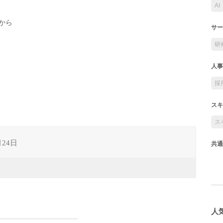
AI
から
サー
研
人事
採
スキ
ス
月24日
共通
人気