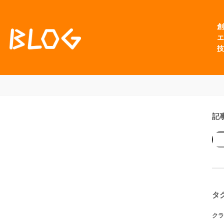
創
エ
技
記
タ
クラ