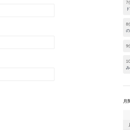
7
ド
8
の
9
1
み
月