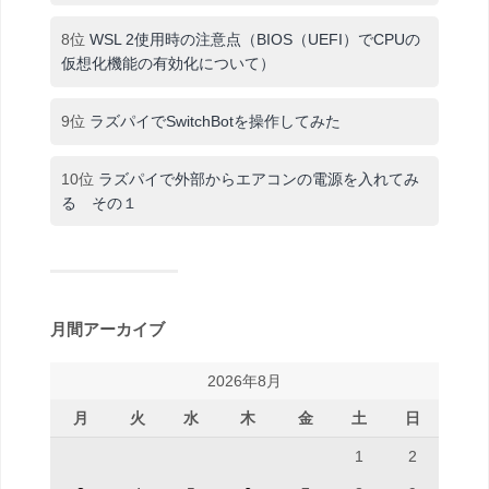
8位
WSL 2使用時の注意点（BIOS（UEFI）でCPUの
仮想化機能の有効化について）
9位
ラズパイでSwitchBotを操作してみた
10位
ラズパイで外部からエアコンの電源を入れてみ
る その１
月間アーカイブ
2026年8月
月
火
水
木
金
土
日
1
2