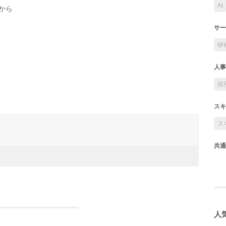
AI
から
サー
研
人事
採
スキ
ス
共通
人気