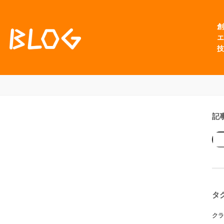
創
エ
技
記
タ
クラ