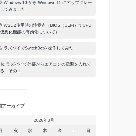
位
Windows 10 から Windows 11 にアップグレー
してみました
位
WSL 2使用時の注意点（BIOS（UEFI）でCPU
仮想化機能の有効化について）
位
ラズパイでSwitchBotを操作してみた
0位
ラズパイで外部からエアコンの電源を入れて
る その１
間アーカイブ
2026年8月
月
火
水
木
金
土
日