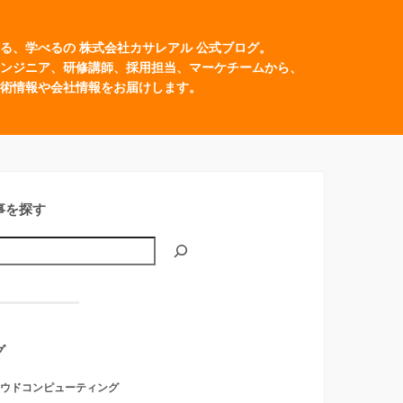
る、学べるの 株式会社カサレアル 公式ブログ。
ンジニア、研修講師、採用担当、マーケチームから、
術情報や会社情報をお届けします。
事を探す
グ
ウドコンピューティング