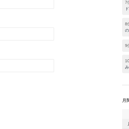
7
ド
8
の
9
1
み
月