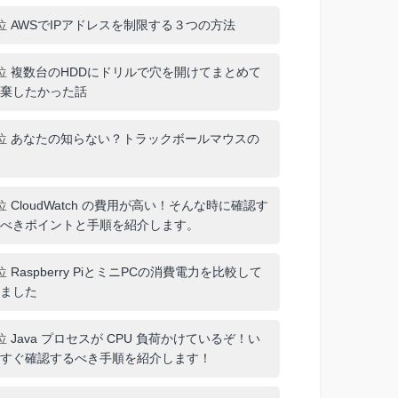
位
AWSでIPアドレスを制限する３つの方法
位
複数台のHDDにドリルで穴を開けてまとめて
棄したかった話
位
あなたの知らない？トラックボールマウスの
位
CloudWatch の費用が高い！そんな時に確認す
べきポイントと手順を紹介します。
位
Raspberry PiとミニPCの消費電力を比較して
ました
位
Java プロセスが CPU 負荷かけているぞ！い
すぐ確認するべき手順を紹介します！