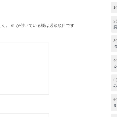
1
2
ん。 ※ が付いている欄は必須項目です
廃
3
沼
4
る
5
み
6
ま