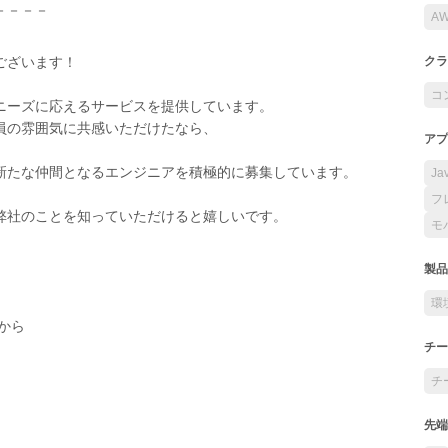
－－－－
A
ございます！
クラ
コ
ニーズに応えるサービスを提供しています。
員の雰囲気に共感いただけたなら、
アプ
新たな仲間となるエンジニアを積極的に募集しています。
Ja
フ
弊社のことを知っていただけると嬉しいです。
モ
製品
環
から
チー
チ
先端