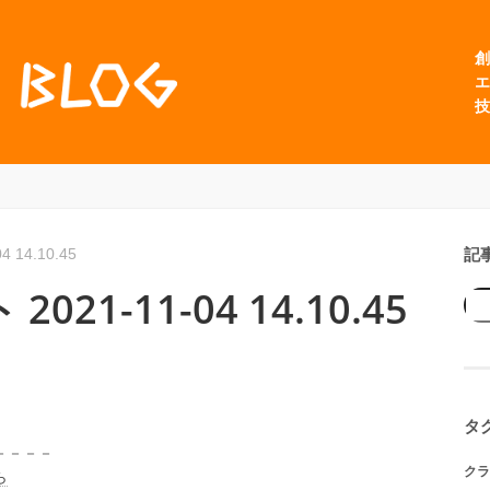
創
エ
技
記
14.10.45
1-11-04 14.10.45
タ
－－－－
クラ
ら