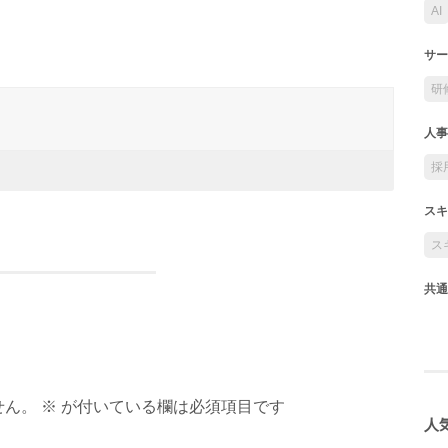
AI
サー
研
人事
採
スキ
ス
共通
ん。 ※ が付いている欄は必須項目です
人気