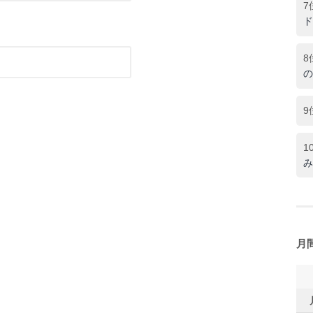
7
ド
8
の
9
1
み
月