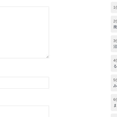
1
2
廃
3
沼
4
る
5
み
6
ま