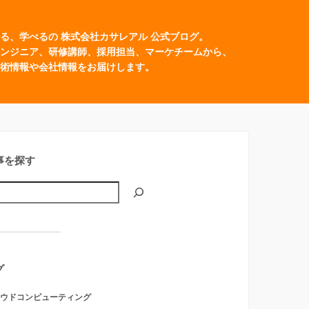
る、学べるの 株式会社カサレアル 公式ブログ。
ンジニア、研修講師、採用担当、マーケチームから、
術情報や会社情報をお届けします。
事を探す
グ
ウドコンピューティング