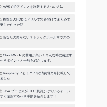
位
AWSでIPアドレスを制限する３つの方法
位
複数台のHDDにドリルで穴を開けてまとめて
棄したかった話
位
あなたの知らない？トラックボールマウスの
位
CloudWatch の費用が高い！そんな時に確認す
べきポイントと手順を紹介します。
位
Raspberry PiとミニPCの消費電力を比較して
ました
位
Java プロセスが CPU 負荷かけているぞ！い
すぐ確認するべき手順を紹介します！