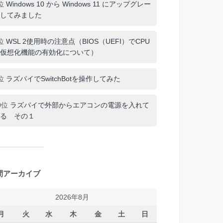
位
Windows 10 から Windows 11 にアップグレー
してみました
位
WSL 2使用時の注意点（BIOS（UEFI）でCPU
仮想化機能の有効化について）
位
ラズパイでSwitchBotを操作してみた
0位
ラズパイで外部からエアコンの電源を入れて
る その１
間アーカイブ
2026年8月
月
火
水
木
金
土
日