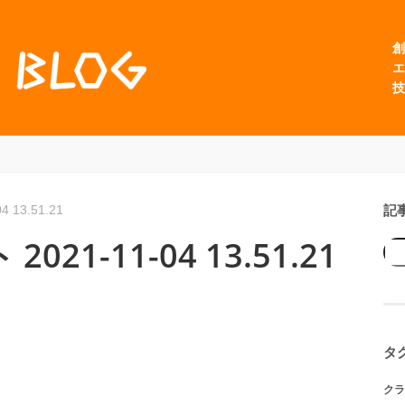
創
エ
技
記
13.51.21
1-11-04 13.51.21
タ
クラ