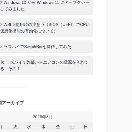
位
Windows 10 から Windows 11 にアップグレー
してみました
位
WSL 2使用時の注意点（BIOS（UEFI）でCPU
仮想化機能の有効化について）
位
ラズパイでSwitchBotを操作してみた
0位
ラズパイで外部からエアコンの電源を入れて
る その１
間アーカイブ
2026年8月
月
火
水
木
金
土
日