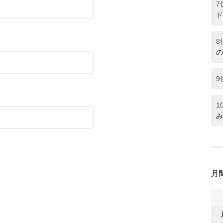
7
ド
8
の
9
1
み
月