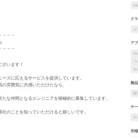
A
クラ
コ
－－－－
ら
アプ
－－－－
Ja
フ
ございます！
モ
ニーズに応えるサービスを提供しています。
製品
員の雰囲気に共感いただけたなら、
環
新たな仲間となるエンジニアを積極的に募集しています。
チー
弊社のことを知っていただけると嬉しいです。
チ
先端