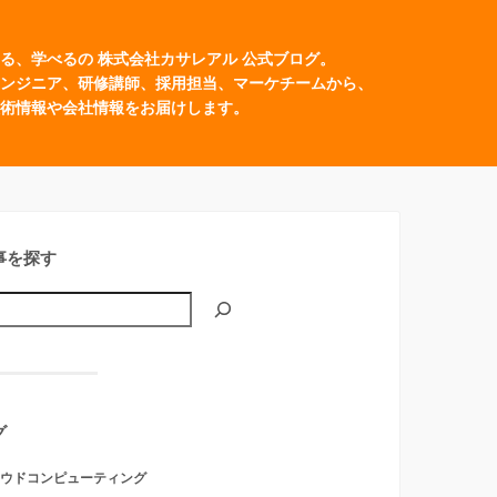
る、学べるの 株式会社カサレアル 公式ブログ。
ンジニア、研修講師、採用担当、マーケチームから、
術情報や会社情報をお届けします。
事を探す
グ
ウドコンピューティング