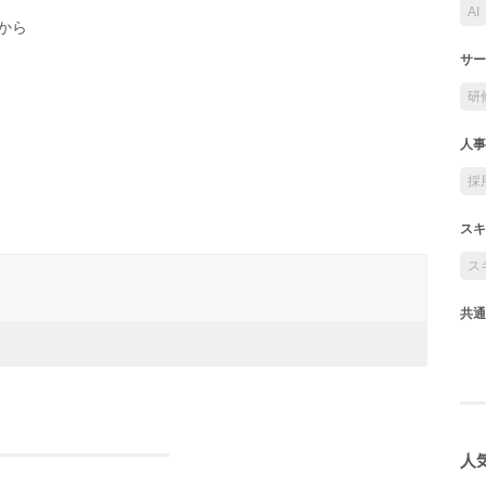
AI
から
サー
研
人事
採
スキ
ス
共通
人気