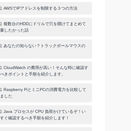
位
AWSでIPアドレスを制限する３つの方法
位
複数台のHDDにドリルで穴を開けてまとめて
棄したかった話
位
あなたの知らない？トラックボールマウスの
位
CloudWatch の費用が高い！そんな時に確認す
べきポイントと手順を紹介します。
位
Raspberry PiとミニPCの消費電力を比較して
ました
位
Java プロセスが CPU 負荷かけているぞ！い
すぐ確認するべき手順を紹介します！