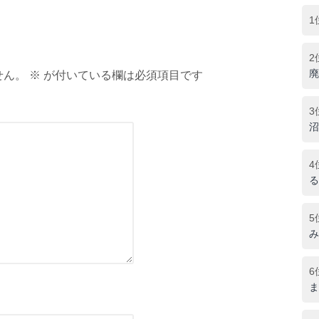
1
2
廃
ん。 ※ が付いている欄は必須項目です
3
沼
4
る
5
み
6
ま