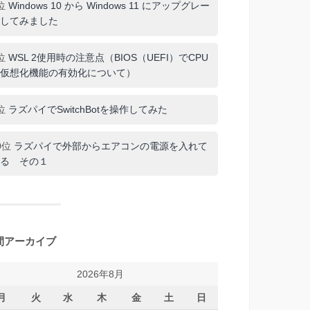
位
Windows 10 から Windows 11 にアップグレー
してみました
位
WSL 2使用時の注意点（BIOS（UEFI）でCPU
仮想化機能の有効化について）
位
ラズパイでSwitchBotを操作してみた
0位
ラズパイで外部からエアコンの電源を入れて
る その１
間アーカイブ
2026年8月
月
火
水
木
金
土
日