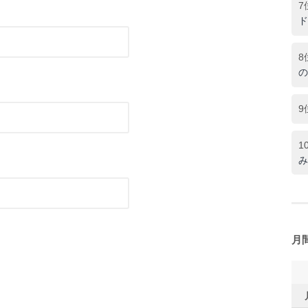
7
ド
8
の
9
1
み
月