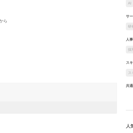
AI
サー
から
研
人事
採
スキ
ス
共通
人気