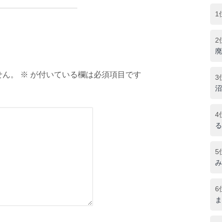
1
2
廃
ん。 ※ が付いている欄は必須項目です
3
沼
4
る
5
み
6
ま