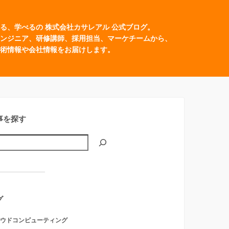
る、学べるの 株式会社カサレアル 公式ブログ。
ンジニア、研修講師、採用担当、マーケチームから、
術情報や会社情報をお届けします。
事を探す
グ
ウドコンピューティング