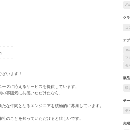
A
クラ
コ
アプ
－－－－
Ja
ら
フ
－－－－
モ
ございます！
製品
ニーズに応えるサービスを提供しています。
環
員の雰囲気に共感いただけたなら、
チー
新たな仲間となるエンジニアを積極的に募集しています。
チ
弊社のことを知っていただけると嬉しいです。
先端