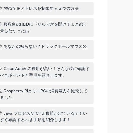
位
AWSでIPアドレスを制限する３つの方法
位
複数台のHDDにドリルで穴を開けてまとめて
棄したかった話
位
あなたの知らない？トラックボールマウスの
位
CloudWatch の費用が高い！そんな時に確認す
べきポイントと手順を紹介します。
位
Raspberry PiとミニPCの消費電力を比較して
ました
位
Java プロセスが CPU 負荷かけているぞ！い
すぐ確認するべき手順を紹介します！