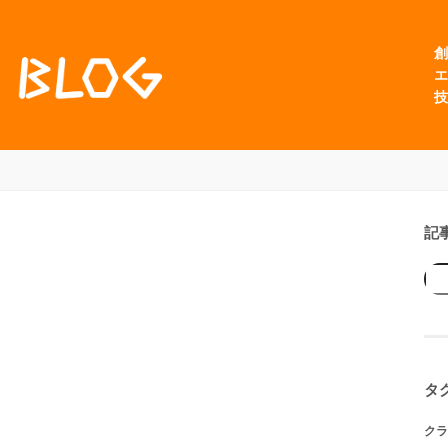
創
エ
技
記
タ
クラ