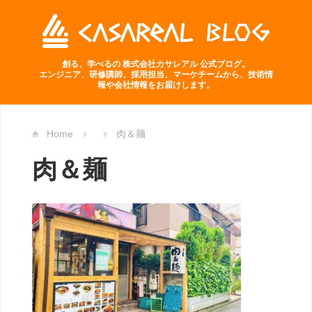
創る、学べるの 株式会社カサレアル 公式ブログ。
エンジニア、研修講師、採用担当、マーケチームから、技術情
報や会社情報をお届けします。
Home
肉＆麺
肉＆麺