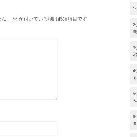
1
ん。 ※ が付いている欄は必須項目です
2
廃
3
沼
4
る
5
み
6
ま