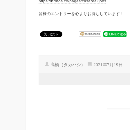
https://hrmos.co/pages/casareal/jobs
皆様のエントリーを心よりお待ちしています！
高橋（タカハシ）
2021年7月19日