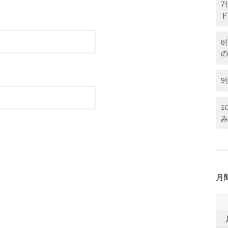
7
ド
8
の
9
1
み
月