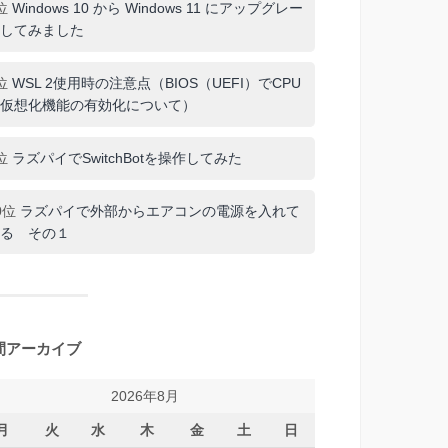
位
Windows 10 から Windows 11 にアップグレー
してみました
位
WSL 2使用時の注意点（BIOS（UEFI）でCPU
仮想化機能の有効化について）
位
ラズパイでSwitchBotを操作してみた
0位
ラズパイで外部からエアコンの電源を入れて
る その１
間アーカイブ
2026年8月
月
火
水
木
金
土
日