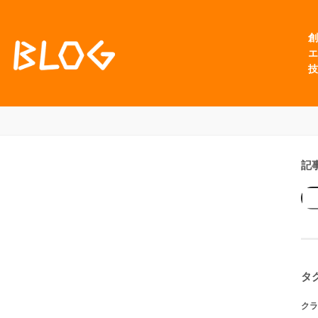
創
エ
技
記
タ
クラ