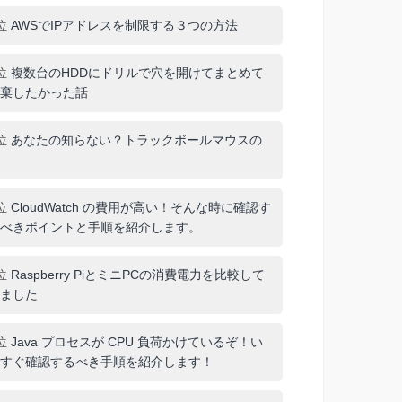
位
AWSでIPアドレスを制限する３つの方法
位
複数台のHDDにドリルで穴を開けてまとめて
棄したかった話
位
あなたの知らない？トラックボールマウスの
位
CloudWatch の費用が高い！そんな時に確認す
べきポイントと手順を紹介します。
位
Raspberry PiとミニPCの消費電力を比較して
ました
位
Java プロセスが CPU 負荷かけているぞ！い
すぐ確認するべき手順を紹介します！