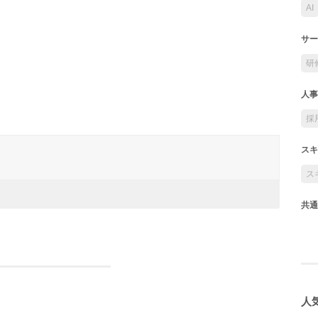
AI
サー
研
人事
採
スキ
ス
共通
人気