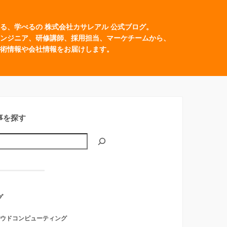
る、学べるの 株式会社カサレアル 公式ブログ。
ンジニア、研修講師、採用担当、マーケチームから、
術情報や会社情報をお届けします。
事を探す
グ
ウドコンピューティング