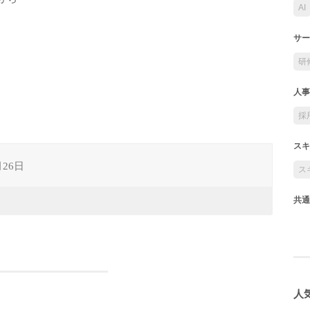
AI
サー
研
人事
採
スキ
月26日
ス
共通
人気