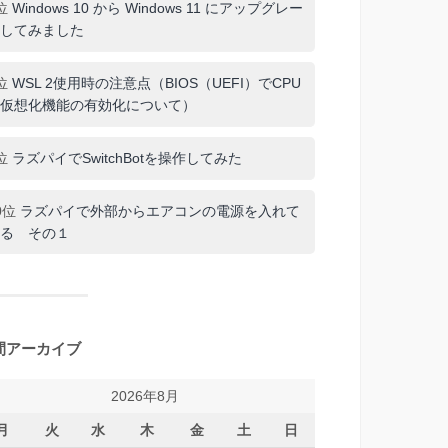
位
Windows 10 から Windows 11 にアップグレー
してみました
位
WSL 2使用時の注意点（BIOS（UEFI）でCPU
仮想化機能の有効化について）
位
ラズパイでSwitchBotを操作してみた
0位
ラズパイで外部からエアコンの電源を入れて
る その１
間アーカイブ
2026年8月
月
火
水
木
金
土
日