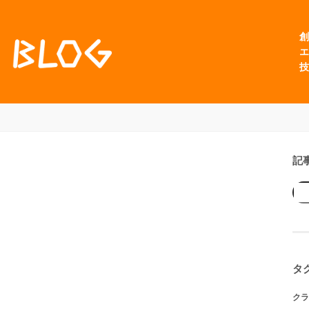
創
エ
技
記
タ
クラ