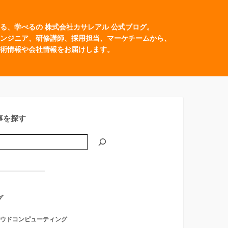
る、学べるの 株式会社カサレアル 公式ブログ。
ンジニア、研修講師、採用担当、マーケチームから、
術情報や会社情報をお届けします。
事を探す
グ
ウドコンピューティング