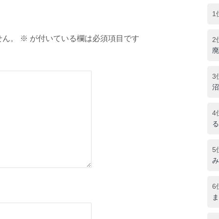
1
ん。 ※ が付いている欄は必須項目です
2
廃
3
沼
4
る
5
み
6
ま