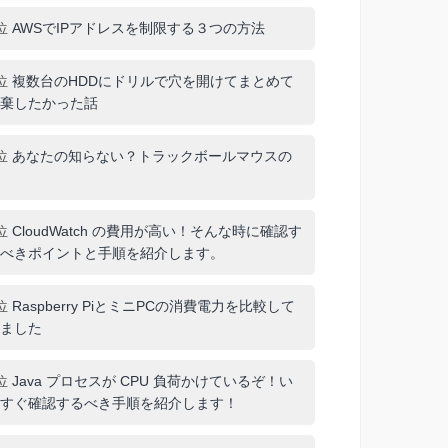
位
AWSでIPアドレスを制限する３つの方法
位
複数台のHDDにドリルで穴を開けてまとめて
棄したかった話
位
あなたの知らない？トラックボールマウスの
位
CloudWatch の費用が高い！そんな時に確認す
べきポイントと手順を紹介します。
位
Raspberry PiとミニPCの消費電力を比較して
ました
位
Java プロセスが CPU 負荷かけているぞ！い
すぐ確認するべき手順を紹介します！