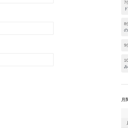
7
ド
8
の
9
1
み
月