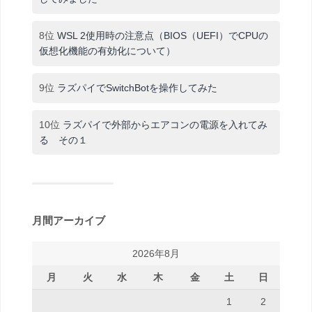
8位
WSL 2使用時の注意点（BIOS（UEFI）でCPUの
仮想化機能の有効化について）
9位
ラズパイでSwitchBotを操作してみた
10位
ラズパイで外部からエアコンの電源を入れてみ
る その１
月間アーカイブ
2026年8月
月
火
水
木
金
土
日
1
2