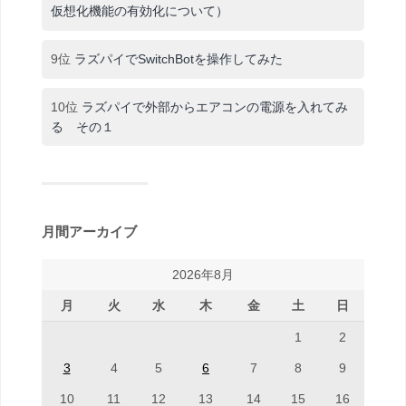
仮想化機能の有効化について）
9位
ラズパイでSwitchBotを操作してみた
10位
ラズパイで外部からエアコンの電源を入れてみ
る その１
月間アーカイブ
2026年8月
月
火
水
木
金
土
日
1
2
3
4
5
6
7
8
9
10
11
12
13
14
15
16