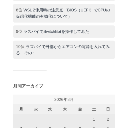
8位
WSL 2使用時の注意点（BIOS（UEFI）でCPUの
仮想化機能の有効化について）
9位
ラズパイでSwitchBotを操作してみた
10位
ラズパイで外部からエアコンの電源を入れてみ
る その１
月間アーカイブ
2026年8月
月
火
水
木
金
土
日
1
2