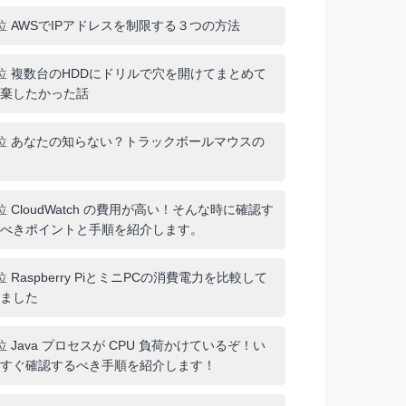
位
AWSでIPアドレスを制限する３つの方法
位
複数台のHDDにドリルで穴を開けてまとめて
棄したかった話
位
あなたの知らない？トラックボールマウスの
位
CloudWatch の費用が高い！そんな時に確認す
べきポイントと手順を紹介します。
位
Raspberry PiとミニPCの消費電力を比較して
ました
位
Java プロセスが CPU 負荷かけているぞ！い
すぐ確認するべき手順を紹介します！