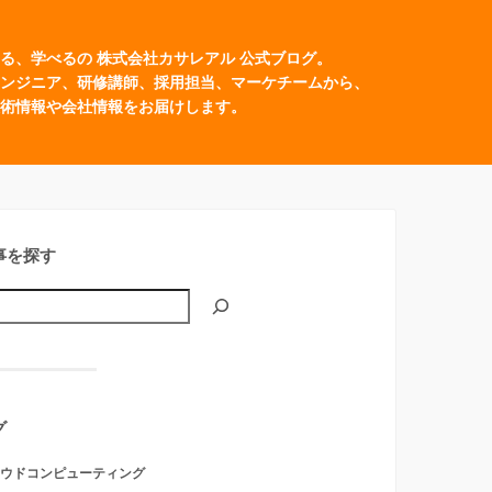
る、学べるの 株式会社カサレアル 公式ブログ。
ンジニア、研修講師、採用担当、マーケチームから、
術情報や会社情報をお届けします。
事を探す
グ
ウドコンピューティング