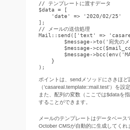
// テンプレートに渡すデータ

$data = [

    'date' => '2020/02/25'

];

// メールの送信処理

Mail::send(['text' => 'casar
        $message->to('宛先
        $message->cc($mail_cc
        $message->bcc(env('MA
    }

);
ポイントは、sendメソッドにさきほ
（’casareal.template::mail.tes
また、配列の変数（ここでは$data
することができます。
メールのテンプレートはデータベース
October CMSが自動的に生成し