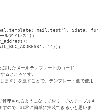
eal.template::mail.test'], $data, function
のメールアドレス');

_address);

IL_BCC_ADDRESS', ''));

ど設定したメールテンプレートのコード
t’）を設定するところです。
を指します）を渡すことで、テンプレート側で使用
で管理されるようになっており、そのテーブルも
てくれますので、非常に簡単に実装できるかと思いま