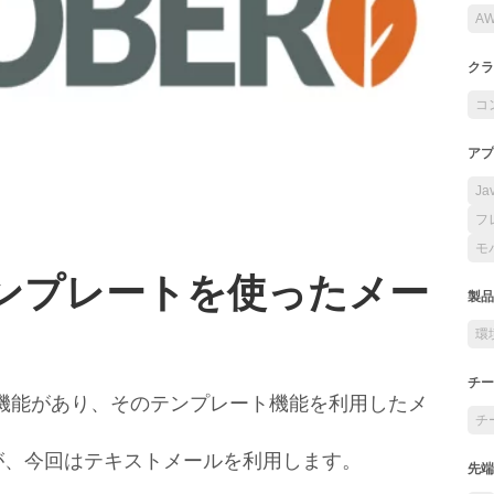
A
クラ
コ
アプ
Ja
フ
モ
Sでテンプレートを使ったメー
製品
環
チー
ートの機能があり、そのテンプレート機能を利用したメ
チ
が、今回はテキストメールを利用します。
先端