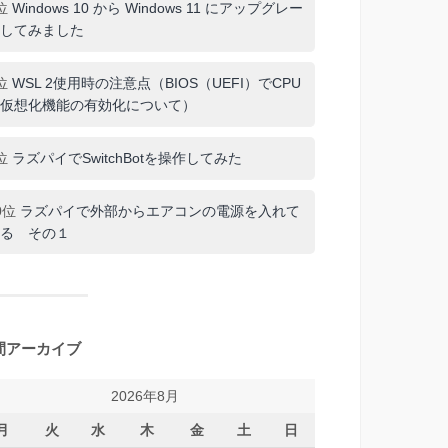
位
Windows 10 から Windows 11 にアップグレー
してみました
位
WSL 2使用時の注意点（BIOS（UEFI）でCPU
仮想化機能の有効化について）
位
ラズパイでSwitchBotを操作してみた
0位
ラズパイで外部からエアコンの電源を入れて
る その１
間アーカイブ
2026年8月
月
火
水
木
金
土
日