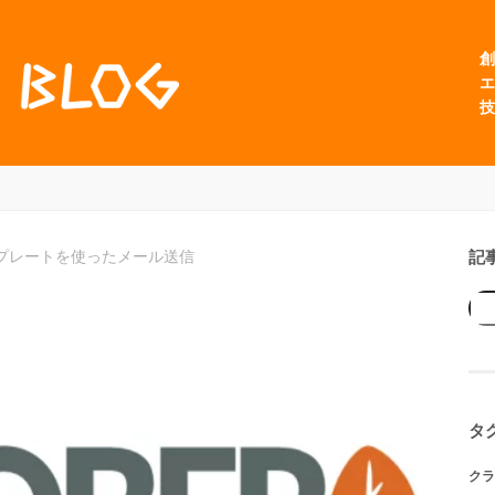
創
エ
技
記
でテンプレートを使ったメール送信
タ
クラ