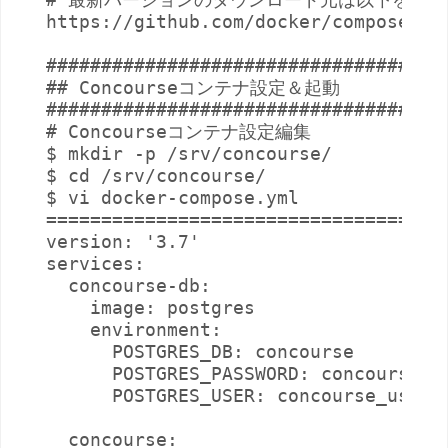
https://github.com/docker/compose/rel
#####################################
## Concourseコンテナ設定＆起動

#####################################
# Concourseコンテナ設定編集

$ mkdir -p /srv/concourse/

$ cd /srv/concourse/

$ vi docker-compose.yml

==================================

version: '3.7'

services:

  concourse-db:

    image: postgres

    environment:

      POSTGRES_DB: concourse

      POSTGRES_PASSWORD: concourse_pa
      POSTGRES_USER: concourse_user

  concourse:
