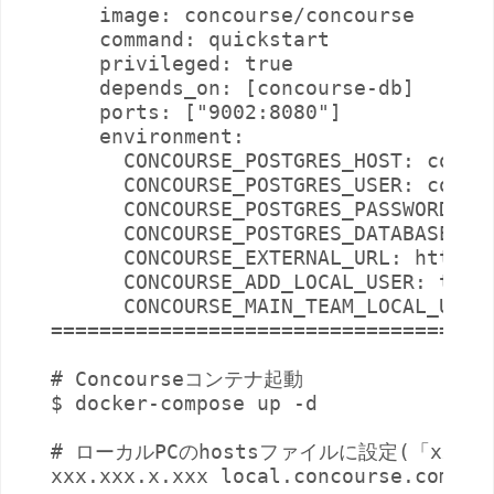
    image: concourse/concourse

    command: quickstart

    privileged: true

    depends_on: [concourse-db]

    ports: ["9002:8080"]

    environment:

      CONCOURSE_POSTGRES_HOST: concou
      CONCOURSE_POSTGRES_USER: concou
      CONCOURSE_POSTGRES_PASSWORD: co
      CONCOURSE_POSTGRES_DATABASE: co
      CONCOURSE_EXTERNAL_URL: http://
      CONCOURSE_ADD_LOCAL_USER: test:
      CONCOURSE_MAIN_TEAM_LOCAL_USER:
==================================

# Concourseコンテナ起動

$ docker-compose up -d

# ローカルPCのhostsファイルに設定(「xxx.
xxx.xxx.x.xxx local.concourse.com
