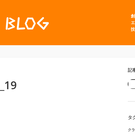
創
エ
技
記
_19
タ
クラ