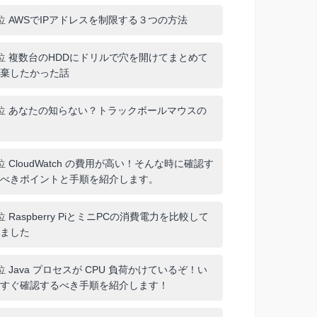
位
AWSでIPアドレスを制限する３つの方法
位
複数台のHDDにドリルで穴を開けてまとめて
棄したかった話
位
あなたの知らない？トラックボールマウスの
位
CloudWatch の費用が高い！そんな時に確認す
べきポイントと手順を紹介します。
位
Raspberry PiとミニPCの消費電力を比較して
ました
位
Java プロセスが CPU 負荷かけているぞ！い
すぐ確認するべき手順を紹介します！