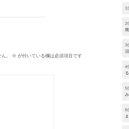
1
2
廃
3
沼
ん。 ※ が付いている欄は必須項目です
4
る
5
み
6
ま