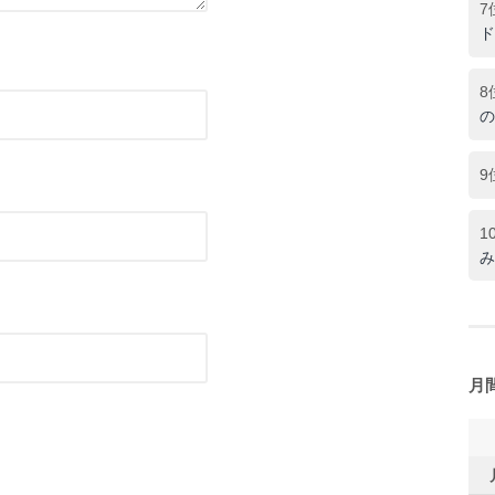
7
ド
8
の
9
1
み
月