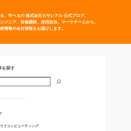
る、学べるの 株式会社カサレアル 公式ブログ。
ンジニア、研修講師、採用担当、マーケチームから、
術情報や会社情報をお届けします。
事を探す
グ
ウドコンピューティング