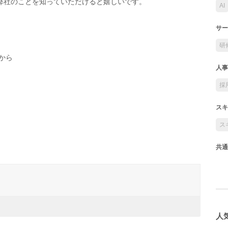
弊社のことを知っていただけると嬉しいです。
AI
サー
研
から
人事
採
スキ
ス
共通
人気