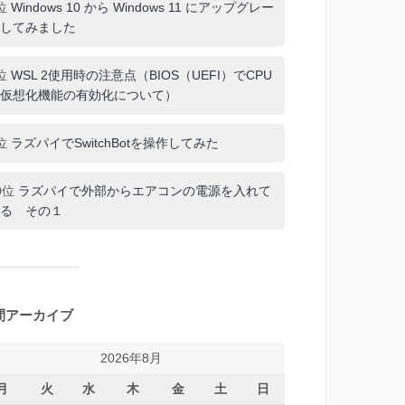
位
Windows 10 から Windows 11 にアップグレー
してみました
位
WSL 2使用時の注意点（BIOS（UEFI）でCPU
仮想化機能の有効化について）
位
ラズパイでSwitchBotを操作してみた
0位
ラズパイで外部からエアコンの電源を入れて
る その１
間アーカイブ
2026年8月
月
火
水
木
金
土
日