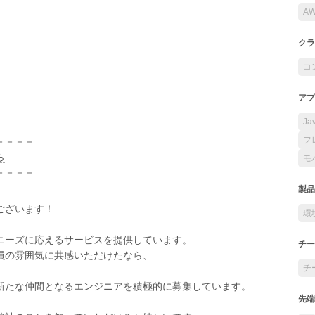
A
クラ
コ
アプ
Ja
フ
－－－－
ら
モ
－－－－
製品
ございます！
環
ニーズに応えるサービスを提供しています。
チー
員の雰囲気に共感いただけたなら、
チ
新たな仲間となるエンジニアを積極的に募集しています。
先端