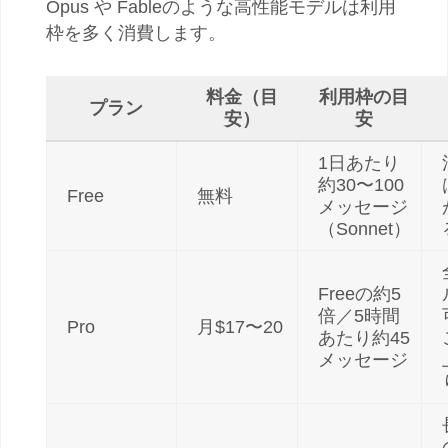
Opus や Fableのような高性能モデルは利用
枠を多く消費します。
料金（目
利用枠の目
プラン
安）
安
1日あたり
約30〜100
Free
無料
メッセージ
（Sonnet）
Freeの約5
倍／5時間
Pro
月$17〜20
あたり約45
メッセージ