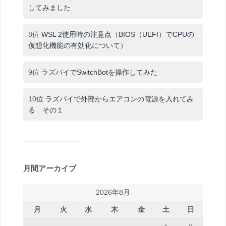
してみました
8位
WSL 2使用時の注意点（BIOS（UEFI）でCPUの
仮想化機能の有効化について）
9位
ラズパイでSwitchBotを操作してみた
10位
ラズパイで外部からエアコンの電源を入れてみ
る その１
月間アーカイブ
2026年8月
月
火
水
木
金
土
日