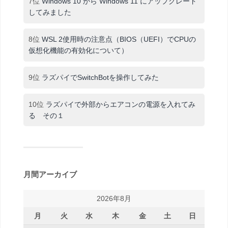
7位
Windows 10 から Windows 11 にアップグレード
してみました
8位
WSL 2使用時の注意点（BIOS（UEFI）でCPUの
仮想化機能の有効化について）
9位
ラズパイでSwitchBotを操作してみた
10位
ラズパイで外部からエアコンの電源を入れてみ
る その１
月間アーカイブ
2026年8月
月
火
水
木
金
土
日