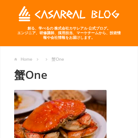
創る、学べるの 株式会社カサレアル 公式ブログ。
エンジニア、研修講師、採用担当、マーケチームから、技術情
報や会社情報をお届けします。
Home
蟹One
蟹One