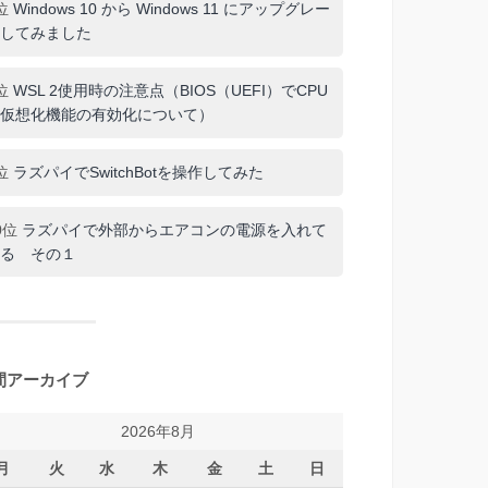
位
Windows 10 から Windows 11 にアップグレー
してみました
位
WSL 2使用時の注意点（BIOS（UEFI）でCPU
仮想化機能の有効化について）
位
ラズパイでSwitchBotを操作してみた
0位
ラズパイで外部からエアコンの電源を入れて
る その１
間アーカイブ
2026年8月
月
火
水
木
金
土
日