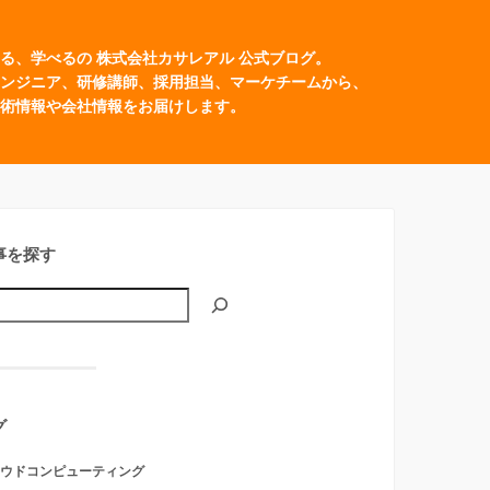
る、学べるの 株式会社カサレアル 公式ブログ。
ンジニア、研修講師、採用担当、マーケチームから、
術情報や会社情報をお届けします。
事を探す
グ
ウドコンピューティング