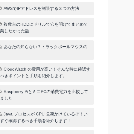
位
AWSでIPアドレスを制限する３つの方法
位
複数台のHDDにドリルで穴を開けてまとめて
棄したかった話
位
あなたの知らない？トラックボールマウスの
位
CloudWatch の費用が高い！そんな時に確認す
べきポイントと手順を紹介します。
位
Raspberry PiとミニPCの消費電力を比較して
ました
位
Java プロセスが CPU 負荷かけているぞ！い
すぐ確認するべき手順を紹介します！