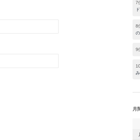
7
ド
8
の
9
1
み
月