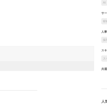
AI
サー
研
人事
採
スキ
ス
共通
人気