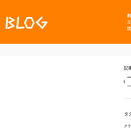
創
エ
技
記
タ
クラ