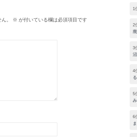
1
ん。 ※ が付いている欄は必須項目です
2
廃
3
沼
4
る
5
み
6
ま