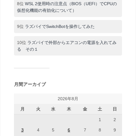
8位
WSL 2使用時の注意点（BIOS（UEFI）でCPUの
仮想化機能の有効化について）
9位
ラズパイでSwitchBotを操作してみた
10位
ラズパイで外部からエアコンの電源を入れてみ
る その１
月間アーカイブ
2026年8月
月
火
水
木
金
土
日
1
2
3
4
5
6
7
8
9