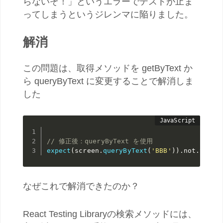
らないぞ！」というエラーでテストが止ま
ってしまうというジレンマに陥りました。
解消
この問題は、取得メソッドを getByText か
ら queryByText に変更することで解消しま
した
// 修正後：queryByText を使用
expect
(
screen
.
queryByText
(
'BBB'
)
)
.
not
.
toBeI
なぜこれで解消できたのか？
React Testing Libraryの検索メソッドには、