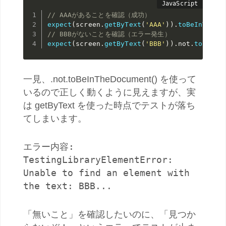
// AAAがあることを確認（成功）
expect
(
screen
.
getByText
(
'AAA'
)
)
.
toBeInTheDo
// BBBがないことを確認（エラー発生）
expect
(
screen
.
getByText
(
'BBB'
)
)
.
not
.
toBeInT
一見、.not.toBeInTheDocument() を使って
いるので正しく動くように見えますが、実
は getByText を使った時点でテストが落ち
てしまいます。
エラー内容:
TestingLibraryElementError:
Unable to find an element with
the text: BBB...
「無いこと」を確認したいのに、「見つか