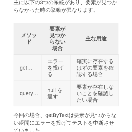
主に以下の3つの系統があり、要素が見つか
らなかった時の挙動が異なります。
要素が
メソッ
見つか
主な用途
ド
らない
場合
エラー
確実に存在する
get…
を投げ
はずの要素を確
る
認する場合
要素が存在しな
null を
query…
いことを確認し
返す
たい場合
今回の場合、getByTextは要素が見つからな
い瞬間にエラーを投げてテストを中断させ
ていました。