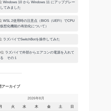
位
Windows 10 から Windows 11 にアップグレー
してみました
位
WSL 2使用時の注意点（BIOS（UEFI）でCPU
仮想化機能の有効化について）
位
ラズパイでSwitchBotを操作してみた
0位
ラズパイで外部からエアコンの電源を入れて
る その１
間アーカイブ
2026年8月
月
火
水
木
金
土
日