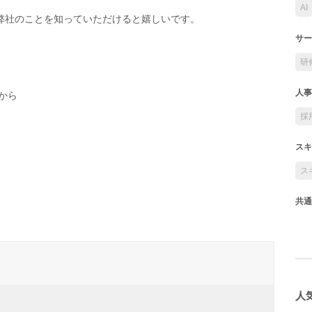
AI
弊社のことを知っていただけると嬉しいです。
サー
研
人事
から
採
スキ
ス
共通
人気