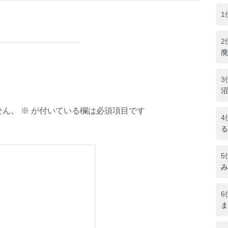
1
2
廃
3
沼
ん。 ※ が付いている欄は必須項目です
4
る
5
み
6
ま