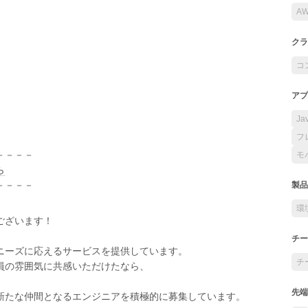
A
クラ
コ
アプ
Ja
フ
－－－－
モ
ら
－－－－
製品
環
ございます！
チー
ニーズに応えるサービスを提供しています。
チ
員の雰囲気に共感いただけたなら、
先端
新たな仲間となるエンジニアを積極的に募集しています。