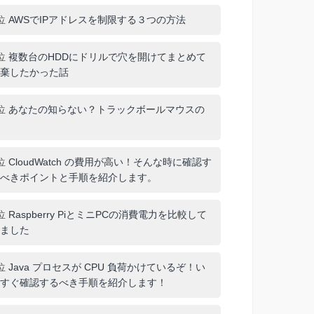
位
AWSでIPアドレスを制限する３つの方法
位
複数台のHDDにドリルで穴を開けてまとめて
棄したかった話
位
あなたの知らない？トラックボールマウスの
位
CloudWatch の費用が高い！そんな時に確認す
べきポイントと手順を紹介します。
位
Raspberry PiとミニPCの消費電力を比較して
ました
位
Java プロセスが CPU 負荷かけているぞ！い
すぐ確認するべき手順を紹介します！