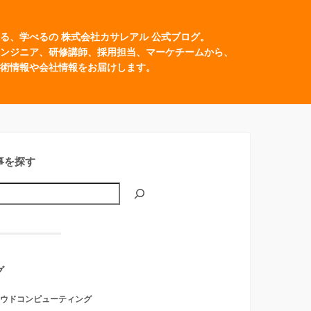
る、学べるの 株式会社カサレアル 公式ブログ。
ンジニア、研修講師、採用担当、マーケチームから、
術情報や会社情報をお届けします。
事を探す
グ
ウドコンピューティング