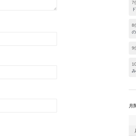
7
ド
8
の
9
1
み
月