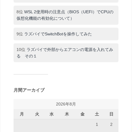
8位
WSL 2使用時の注意点（BIOS（UEFI）でCPUの
仮想化機能の有効化について）
9位
ラズパイでSwitchBotを操作してみた
10位
ラズパイで外部からエアコンの電源を入れてみ
る その１
月間アーカイブ
2026年8月
月
火
水
木
金
土
日
1
2