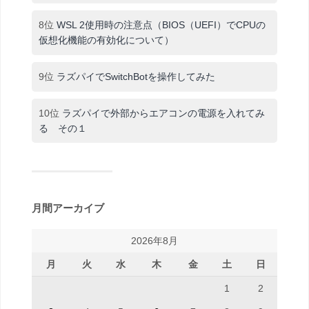
8位
WSL 2使用時の注意点（BIOS（UEFI）でCPUの
仮想化機能の有効化について）
9位
ラズパイでSwitchBotを操作してみた
10位
ラズパイで外部からエアコンの電源を入れてみ
る その１
月間アーカイブ
2026年8月
月
火
水
木
金
土
日
1
2