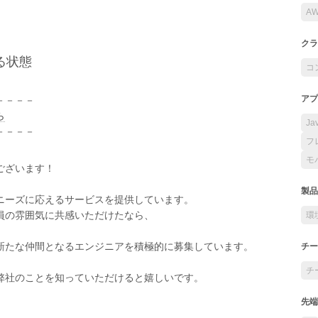
A
クラ
る状態
コ
アプ
－－－－
ら
Ja
－－－－
フ
モ
ございます！
製品
ニーズに応えるサービスを提供しています。
員の雰囲気に共感いただけたなら、
環
新たな仲間となるエンジニアを積極的に募集しています。
チー
チ
弊社のことを知っていただけると嬉しいです。
先端