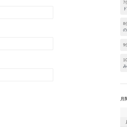
7
ド
8
の
9
1
み
月