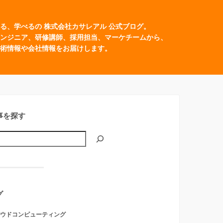
る、学べるの 株式会社カサレアル 公式ブログ。
ンジニア、研修講師、採用担当、マーケチームから、
術情報や会社情報をお届けします。
事を探す
グ
ウドコンピューティング