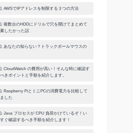
位
AWSでIPアドレスを制限する３つの方法
位
複数台のHDDにドリルで穴を開けてまとめて
棄したかった話
位
あなたの知らない？トラックボールマウスの
位
CloudWatch の費用が高い！そんな時に確認す
べきポイントと手順を紹介します。
位
Raspberry PiとミニPCの消費電力を比較して
ました
位
Java プロセスが CPU 負荷かけているぞ！い
すぐ確認するべき手順を紹介します！