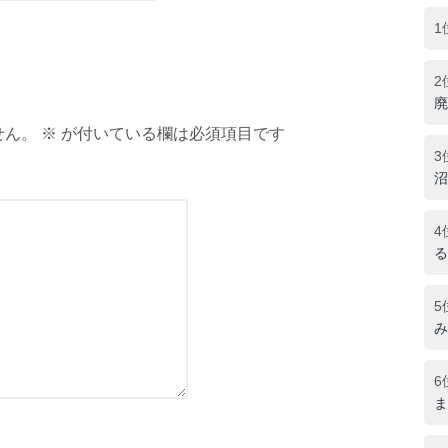
1
2
廃
ん。 ※ が付いている欄は必須項目です
3
沼
4
る
5
み
6
ま