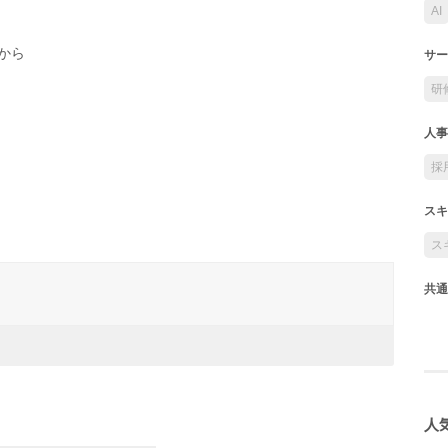
AI
から
サー
研
人事
採
スキ
ス
共通
人気