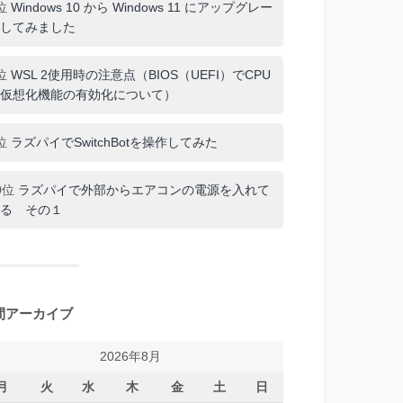
位
Windows 10 から Windows 11 にアップグレー
してみました
位
WSL 2使用時の注意点（BIOS（UEFI）でCPU
仮想化機能の有効化について）
位
ラズパイでSwitchBotを操作してみた
0位
ラズパイで外部からエアコンの電源を入れて
る その１
間アーカイブ
2026年8月
月
火
水
木
金
土
日