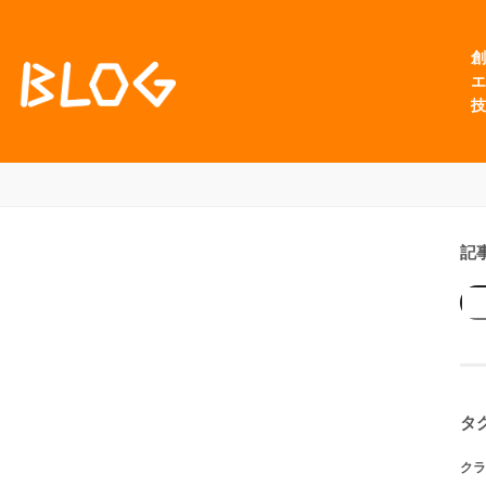
創
エ
技
記
タ
クラ