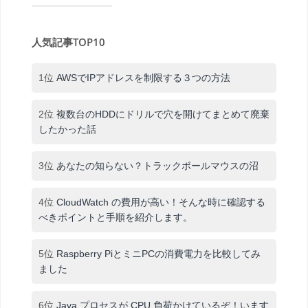
人気記事TOP10
1位
AWSでIPアドレスを制限する３つの方法
2位
複数台のHDDにドリルで穴を開けてまとめて廃棄
したかった話
3位
あなたの知らない？トラックボールマウスの沼
4位
CloudWatch の費用が高い！そんな時に確認する
べきポイントと手順を紹介します。
5位
Raspberry PiとミニPCの消費電力を比較してみ
ました
6位
Java プロセスが CPU 負荷かけているぞ！います