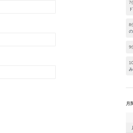
7
ド
8
の
9
1
み
月