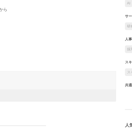
AI
から
サー
研
人事
採
スキ
ス
共通
人気