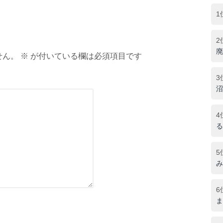
1
2
廃
ん。 ※ が付いている欄は必須項目です
3
沼
4
る
5
み
6
ま