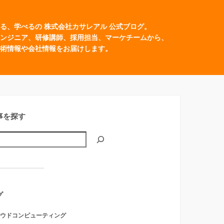
る、学べるの 株式会社カサレアル 公式ブログ。
ンジニア、研修講師、採用担当、マーケチームから、
術情報や会社情報をお届けします。
事を探す
グ
ウドコンピューティング