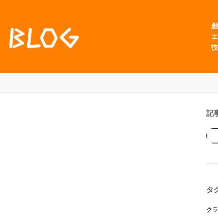
創
エ
技
記
タ
クラ