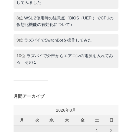
してみました
8位
WSL 2使用時の注意点（BIOS（UEFI）でCPUの
仮想化機能の有効化について）
9位
ラズパイでSwitchBotを操作してみた
10位
ラズパイで外部からエアコンの電源を入れてみ
る その１
月間アーカイブ
2026年8月
月
火
水
木
金
土
日
1
2