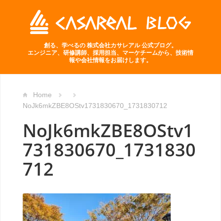
創る、学べるの 株式会社カサレアル 公式ブログ。
エンジニア、研修講師、採用担当、マーケチームから、技術情
報や会社情報をお届けします。
Home
NoJk6mkZBE8OStv1731830670_1731830712
NoJk6mkZBE8OStv1
731830670_1731830
712