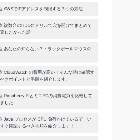
位
AWSでIPアドレスを制限する３つの方法
位
複数台のHDDにドリルで穴を開けてまとめて
棄したかった話
位
あなたの知らない？トラックボールマウスの
位
CloudWatch の費用が高い！そんな時に確認す
べきポイントと手順を紹介します。
位
Raspberry PiとミニPCの消費電力を比較して
ました
位
Java プロセスが CPU 負荷かけているぞ！い
すぐ確認するべき手順を紹介します！