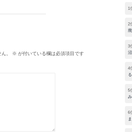
1
2
廃
3
沼
ん。 ※ が付いている欄は必須項目です
4
る
5
み
6
ま