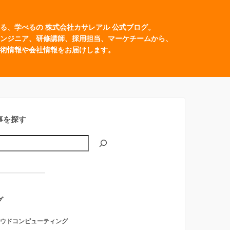
る、学べるの 株式会社カサレアル 公式ブログ。
ンジニア、研修講師、採用担当、マーケチームから、
術情報や会社情報をお届けします。
事を探す
グ
ウドコンピューティング