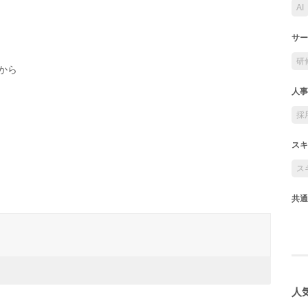
AI
サー
研
から
人事
採
スキ
ス
共通
人気