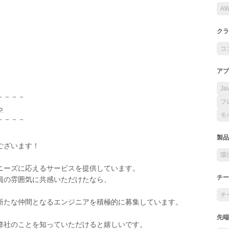
A
クラ
コ
アプ
Ja
－－－－
フ
ら
モ
－－－－
製品
ございます！
環
ニーズに応えるサービスを提供しています。
チー
員の雰囲気に共感いただけたなら、
チ
新たな仲間となるエンジニアを積極的に募集しています。
先端
弊社のことを知っていただけると嬉しいです。