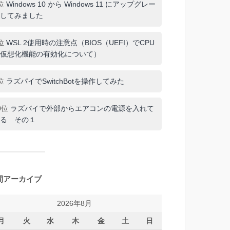
位
Windows 10 から Windows 11 にアップグレー
してみました
位
WSL 2使用時の注意点（BIOS（UEFI）でCPU
仮想化機能の有効化について）
位
ラズパイでSwitchBotを操作してみた
0位
ラズパイで外部からエアコンの電源を入れて
る その１
間アーカイブ
2026年8月
月
火
水
木
金
土
日