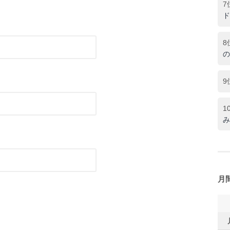
7
ド
8
の
9
1
み
月