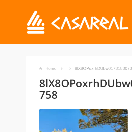
Home
8lX8OPoxrhDUbw0173183073
8lX8OPoxrhDUbw
758