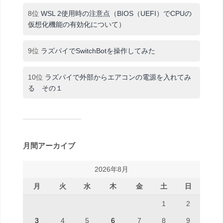
8位
WSL 2使用時の注意点（BIOS（UEFI）でCPUの
仮想化機能の有効化について）
9位
ラズパイでSwitchBotを操作してみた
10位
ラズパイで外部からエアコンの電源を入れてみ
る その１
月間アーカイブ
2026年8月
月
火
水
木
金
土
日
1
2
3
4
5
6
7
8
9