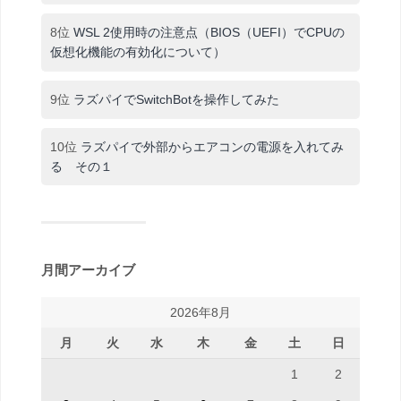
8位
WSL 2使用時の注意点（BIOS（UEFI）でCPUの
仮想化機能の有効化について）
9位
ラズパイでSwitchBotを操作してみた
10位
ラズパイで外部からエアコンの電源を入れてみ
る その１
月間アーカイブ
2026年8月
月
火
水
木
金
土
日
1
2