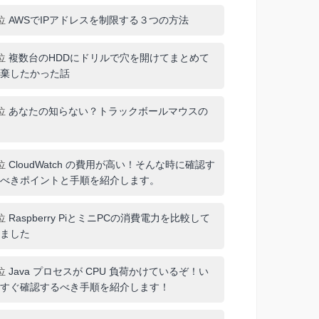
位
AWSでIPアドレスを制限する３つの方法
位
複数台のHDDにドリルで穴を開けてまとめて
棄したかった話
位
あなたの知らない？トラックボールマウスの
位
CloudWatch の費用が高い！そんな時に確認す
べきポイントと手順を紹介します。
位
Raspberry PiとミニPCの消費電力を比較して
ました
位
Java プロセスが CPU 負荷かけているぞ！い
すぐ確認するべき手順を紹介します！