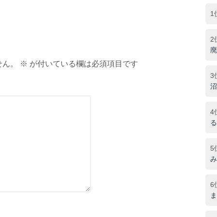
1
2
廃
ん。 ※ が付いている欄は必須項目です
3
沼
4
る
5
み
6
ま