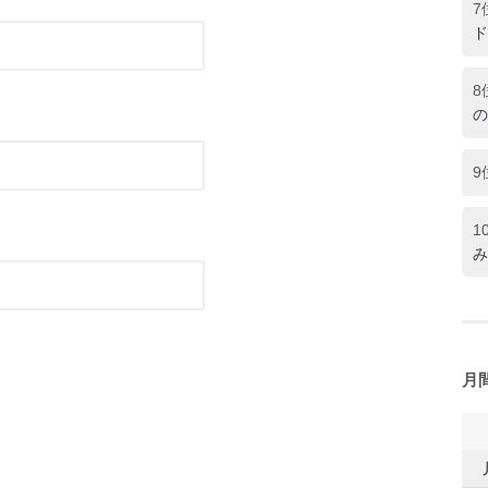
7
ド
8
の
9
1
み
月