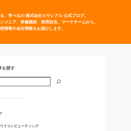
る、学べるの 株式会社カサレアル 公式ブログ。
ンジニア、研修講師、採用担当、マーケチームから、
術情報や会社情報をお届けします。
事を探す
グ
ウドコンピューティング