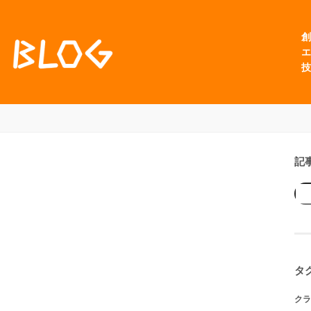
創
エ
技
記
タ
クラ