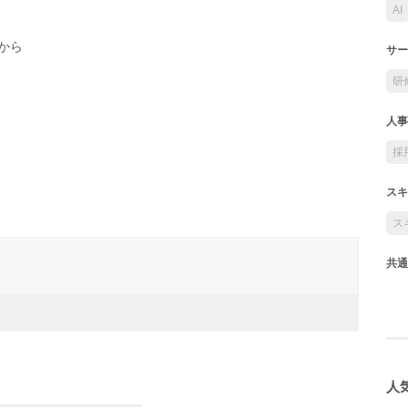
AI
から
サー
研
人事
採
スキ
ス
共通
人気