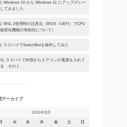
位
Windows 10 から Windows 11 にアップグレー
してみました
位
WSL 2使用時の注意点（BIOS（UEFI）でCPU
仮想化機能の有効化について）
位
ラズパイでSwitchBotを操作してみた
0位
ラズパイで外部からエアコンの電源を入れて
る その１
間アーカイブ
2026年8月
月
火
水
木
金
土
日