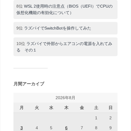
8位
WSL 2使用時の注意点（BIOS（UEFI）でCPUの
仮想化機能の有効化について）
9位
ラズパイでSwitchBotを操作してみた
10位
ラズパイで外部からエアコンの電源を入れてみ
る その１
月間アーカイブ
2026年8月
月
火
水
木
金
土
日
1
2
3
4
5
6
7
8
9