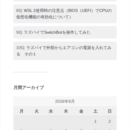
8位
WSL 2使用時の注意点（BIOS（UEFI）でCPUの
仮想化機能の有効化について）
9位
ラズパイでSwitchBotを操作してみた
10位
ラズパイで外部からエアコンの電源を入れてみ
る その１
月間アーカイブ
2026年8月
月
火
水
木
金
土
日
1
2