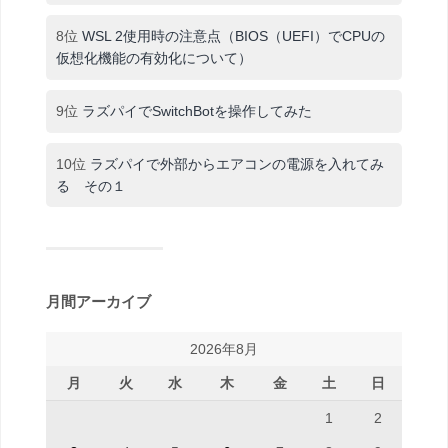
8位
WSL 2使用時の注意点（BIOS（UEFI）でCPUの
仮想化機能の有効化について）
9位
ラズパイでSwitchBotを操作してみた
10位
ラズパイで外部からエアコンの電源を入れてみ
る その１
月間アーカイブ
2026年8月
月
火
水
木
金
土
日
1
2