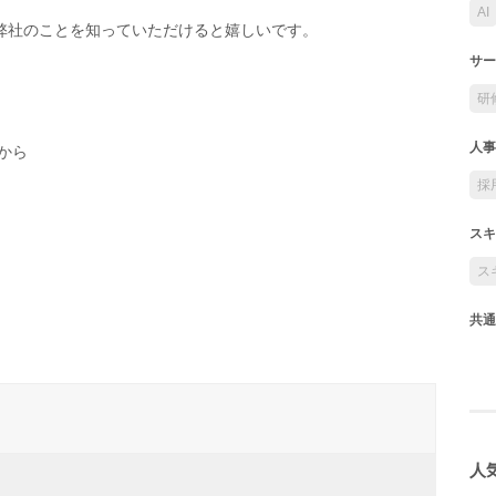
AI
弊社のことを知っていただけると嬉しいです。
サー
研
人事
から
採
スキ
ス
共通
人気