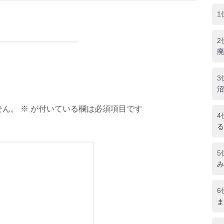
1
2
廃
3
沼
ん。 ※ が付いている欄は必須項目です
4
る
5
み
6
ま