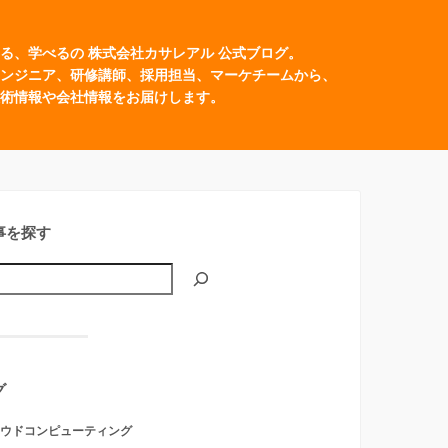
る、学べるの 株式会社カサレアル 公式ブログ。
ンジニア、研修講師、採用担当、マーケチームから、
術情報や会社情報をお届けします。
事を探す
グ
ウドコンピューティング