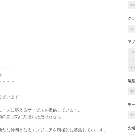
A
クラ
コ
アプ
Ja
フ
－－－－
モ
ら
－－－－
製品
環
ございます！
チー
ニーズに応えるサービスを提供しています。
チ
員の雰囲気に共感いただけたなら、
先端
新たな仲間となるエンジニアを積極的に募集しています。