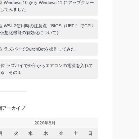
位
Windows 10 から Windows 11 にアップグレー
してみました
位
WSL 2使用時の注意点（BIOS（UEFI）でCPU
仮想化機能の有効化について）
位
ラズパイでSwitchBotを操作してみた
0位
ラズパイで外部からエアコンの電源を入れて
る その１
間アーカイブ
2026年8月
月
火
水
木
金
土
日