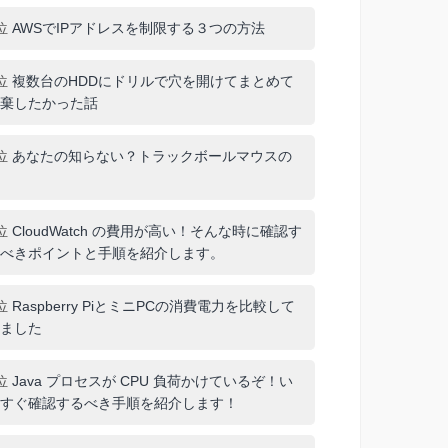
位
AWSでIPアドレスを制限する３つの方法
位
複数台のHDDにドリルで穴を開けてまとめて
棄したかった話
位
あなたの知らない？トラックボールマウスの
位
CloudWatch の費用が高い！そんな時に確認す
べきポイントと手順を紹介します。
位
Raspberry PiとミニPCの消費電力を比較して
ました
位
Java プロセスが CPU 負荷かけているぞ！い
すぐ確認するべき手順を紹介します！