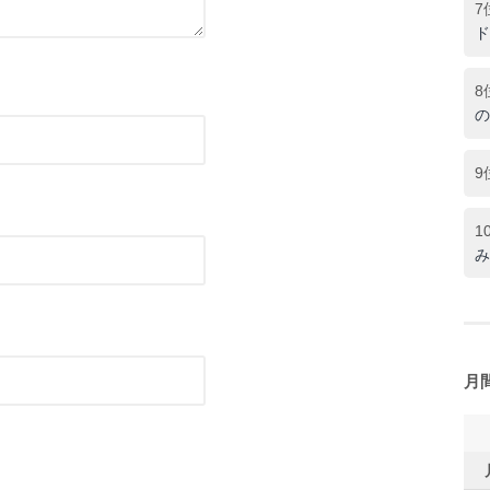
7
ド
8
の
9
1
み
月