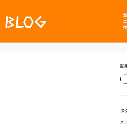
創
エ
技
記
タ
クラ