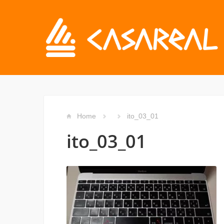
Home
ito_03_01
ito_03_01