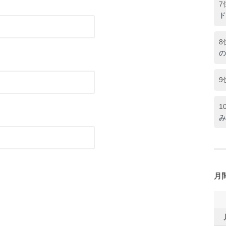
7
ド
8
の
9
1
み
月