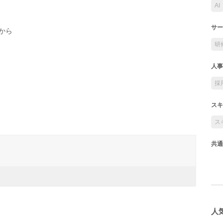
AI
サー
から
研
人事
採
スキ
ス
共通
人気