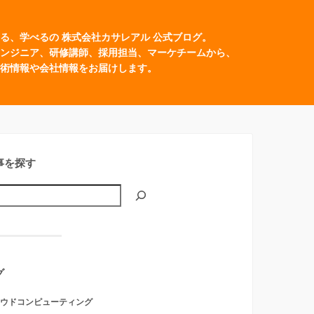
る、学べるの 株式会社カサレアル 公式ブログ。
ンジニア、研修講師、採用担当、マーケチームから、
術情報や会社情報をお届けします。
事を探す
グ
ウドコンピューティング