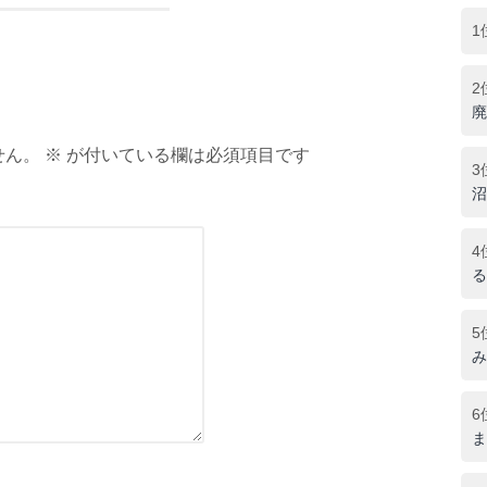
1
2
廃
ん。 ※ が付いている欄は必須項目です
3
沼
4
る
5
み
6
ま