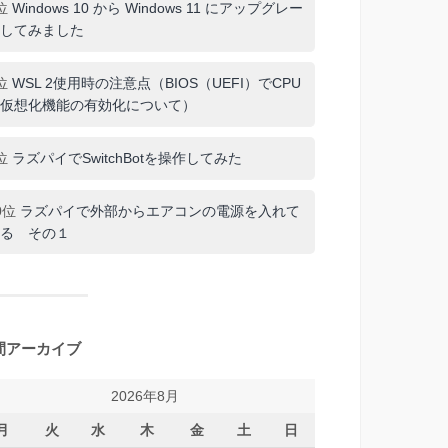
位
Windows 10 から Windows 11 にアップグレー
してみました
位
WSL 2使用時の注意点（BIOS（UEFI）でCPU
仮想化機能の有効化について）
位
ラズパイでSwitchBotを操作してみた
0位
ラズパイで外部からエアコンの電源を入れて
る その１
間アーカイブ
2026年8月
月
火
水
木
金
土
日