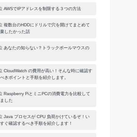
位
AWSでIPアドレスを制限する３つの方法
位
複数台のHDDにドリルで穴を開けてまとめて
棄したかった話
位
あなたの知らない？トラックボールマウスの
位
CloudWatch の費用が高い！そんな時に確認す
べきポイントと手順を紹介します。
位
Raspberry PiとミニPCの消費電力を比較して
ました
位
Java プロセスが CPU 負荷かけているぞ！い
すぐ確認するべき手順を紹介します！