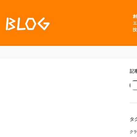
創
エ
技
記
タ
クラ