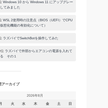
位
Windows 10 から Windows 11 にアップグレー
してみました
位
WSL 2使用時の注意点（BIOS（UEFI）でCPU
仮想化機能の有効化について）
位
ラズパイでSwitchBotを操作してみた
0位
ラズパイで外部からエアコンの電源を入れて
る その１
間アーカイブ
2026年8月
月
火
水
木
金
土
日