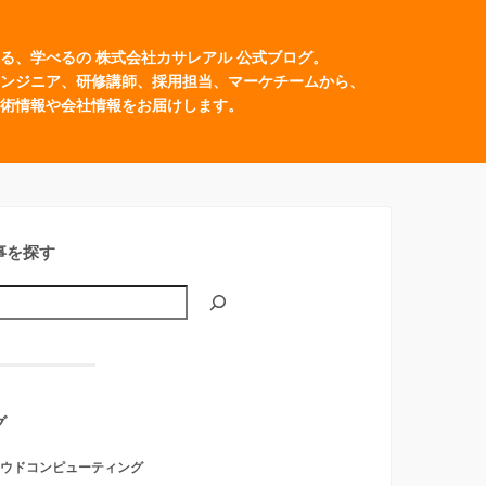
る、学べるの 株式会社カサレアル 公式ブログ。
ンジニア、研修講師、採用担当、マーケチームから、
術情報や会社情報をお届けします。
事を探す
グ
ウドコンピューティング