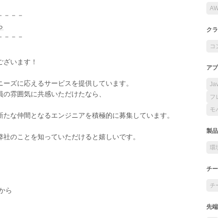
A
－－－－
ら
クラ
－－－－
コ
ございます！
アプ
ニーズに応えるサービスを提供しています。
Ja
員の雰囲気に共感いただけたなら、
フ
モ
新たな仲間となるエンジニアを積極的に募集しています。
製品
弊社のことを知っていただけると嬉しいです。
環
チー
チ
から
先端