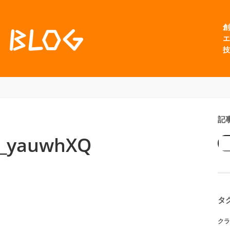
創
エ
技
記
__yauwhXQ
タ
クラ