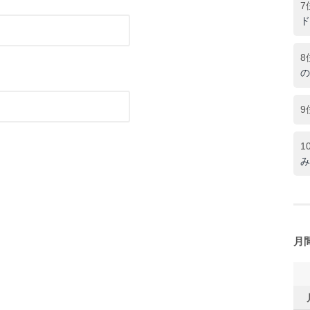
7
ド
8
の
9
1
み
月