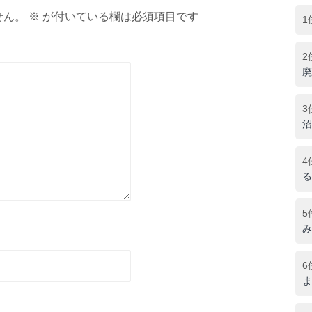
ん。 ※ が付いている欄は必須項目です
1
2
廃
3
沼
4
る
5
み
6
ま