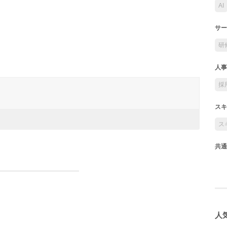
AI
サー
研
人事
採
スキ
ス
共通
人気