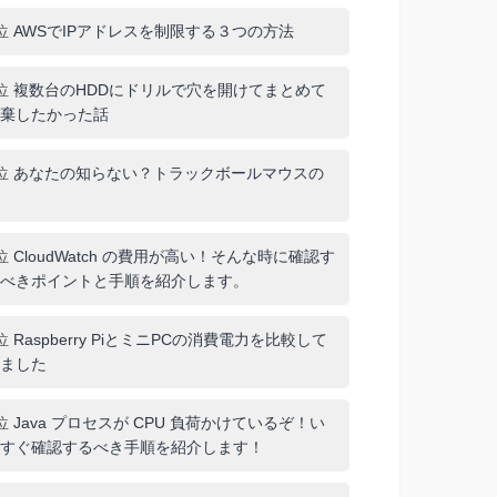
位
AWSでIPアドレスを制限する３つの方法
位
複数台のHDDにドリルで穴を開けてまとめて
棄したかった話
位
あなたの知らない？トラックボールマウスの
位
CloudWatch の費用が高い！そんな時に確認す
べきポイントと手順を紹介します。
位
Raspberry PiとミニPCの消費電力を比較して
ました
位
Java プロセスが CPU 負荷かけているぞ！い
すぐ確認するべき手順を紹介します！