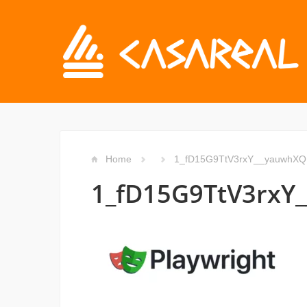
Home
1_fD15G9TtV3rxY__yauwhXQ
1_fD15G9TtV3rxY