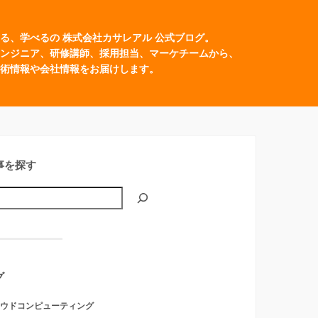
る、学べるの 株式会社カサレアル 公式ブログ。
ンジニア、研修講師、採用担当、マーケチームから、
術情報や会社情報をお届けします。
事を探す
グ
ウドコンピューティング