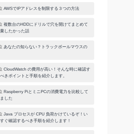
位
AWSでIPアドレスを制限する３つの方法
位
複数台のHDDにドリルで穴を開けてまとめて
棄したかった話
位
あなたの知らない？トラックボールマウスの
位
CloudWatch の費用が高い！そんな時に確認す
べきポイントと手順を紹介します。
位
Raspberry PiとミニPCの消費電力を比較して
ました
位
Java プロセスが CPU 負荷かけているぞ！い
すぐ確認するべき手順を紹介します！