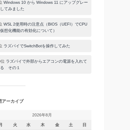
位
Windows 10 から Windows 11 にアップグレー
してみました
位
WSL 2使用時の注意点（BIOS（UEFI）でCPU
仮想化機能の有効化について）
位
ラズパイでSwitchBotを操作してみた
0位
ラズパイで外部からエアコンの電源を入れて
る その１
間アーカイブ
2026年8月
月
火
水
木
金
土
日