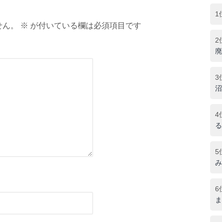
1
ん。 ※ が付いている欄は必須項目です
2
廃
3
沼
4
る
5
み
6
ま