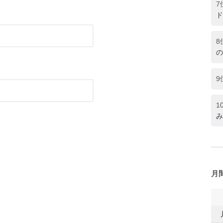
7
ド
8
の
9
1
み
月