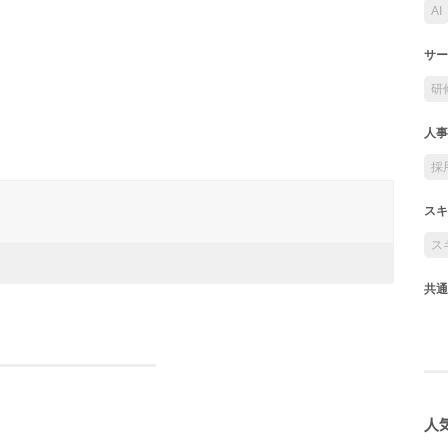
AI
サー
研
人事
採
スキ
ス
共通
人気