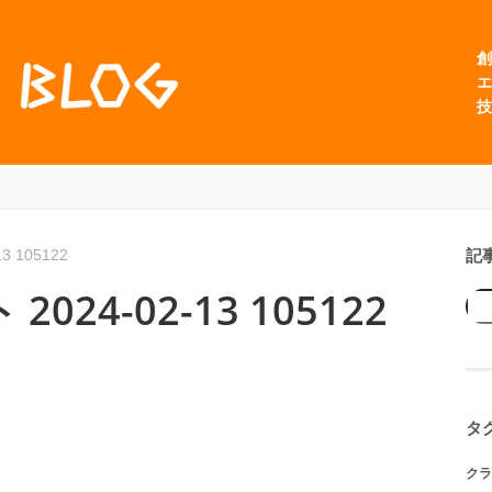
創
エ
技
記
 105122
24-02-13 105122
タ
クラ