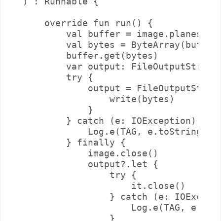
) : Runnable {

    override fun run() {

        val buffer = image.planes[0].
        val bytes = ByteArray(buffer.
        buffer.get(bytes)

        var output: FileOutputStream?
        try {

            output = FileOutputStream
                write(bytes)

            }

        } catch (e: IOException) {

            Log.e(TAG, e.toString())

        } finally {

            image.close()

            output?.let {

                try {

                    it.close()

                } catch (e: IOExcepti
                    Log.e(TAG, e.toSt
                }
