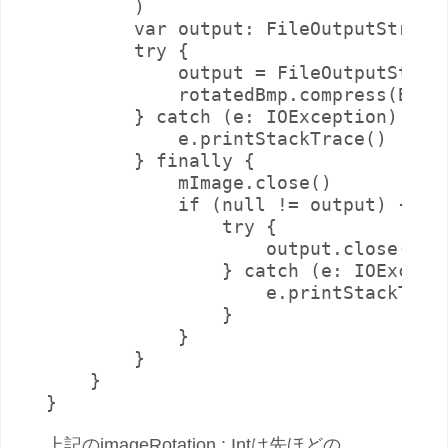
        )

        var output: FileOutputStream?
        try {

            output = FileOutputStream
            rotatedBmp.compress(Bitma
        } catch (e: IOException) {

            e.printStackTrace()

        } finally {

            mImage.close()

            if (null != output) {

                try {

                    output.close()

                } catch (e: IOExcepti
                    e.printStackTrace
                }

            }

        }

    }

}
上記のimageRotation : Intは先ほどの