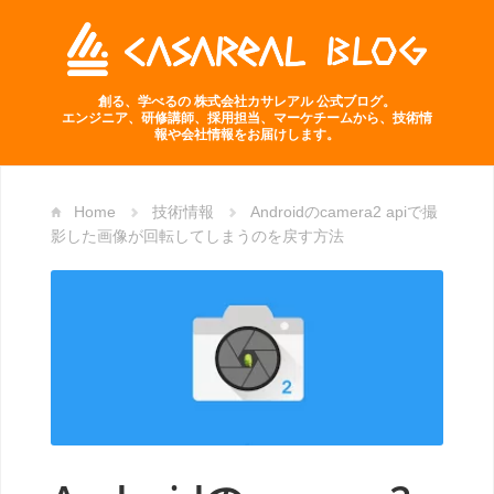
創る、学べるの 株式会社カサレアル 公式ブログ。
エンジニア、研修講師、採用担当、マーケチームから、技術情
報や会社情報をお届けします。
Home
技術情報
Androidのcamera2 apiで撮
影した画像が回転してしまうのを戻す方法