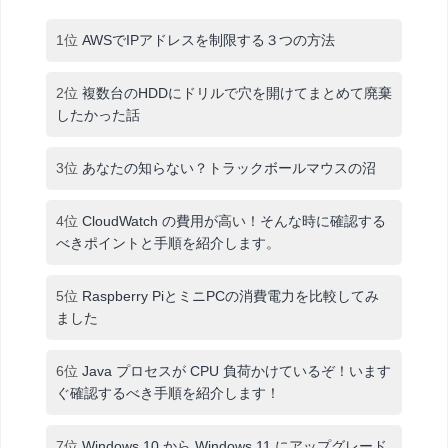
1位
AWSでIPアドレスを制限する３つの方法
2位
複数台のHDDにドリルで穴を開けてまとめて廃棄
したかった話
3位
あなたの知らない？トラックボールマウスの沼
4位
CloudWatch の費用が高い！そんな時に確認する
べきポイントと手順を紹介します。
5位
Raspberry PiとミニPCの消費電力を比較してみ
ました
6位
Java プロセスが CPU 負荷かけているぞ！います
ぐ確認するべき手順を紹介します！
7位
Windows 10 から Windows 11 にアップグレード