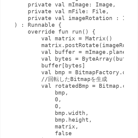
    private val mImage: Image,

    private val mFile: File,

    private val imageRotation : Int

) : Runnable {

    override fun run() {

        val matrix = Matrix()

        matrix.postRotate(imageRotati
        val buffer = mImage.planes[0]
        val bytes = ByteArray(buffer.
        buffer[bytes]

        val bmp = BitmapFactory.decod
        //回転したBitmapを生成

        val rotatedBmp = Bitmap.creat
            bmp,

            0,

            0,

            bmp.width,

            bmp.height,

            matrix,

            false
