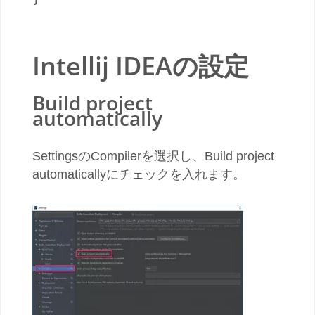
Intellij IDEAの設定
Build project
automatically
SettingsのCompilerを選択し、Build project
automaticallyにチェックを入れます。