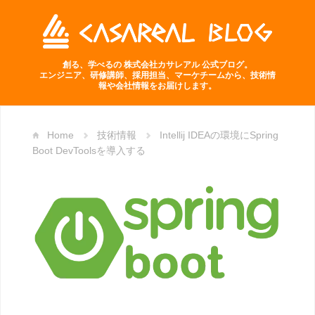
創る、学べるの 株式会社カサレアル 公式ブログ。
エンジニア、研修講師、採用担当、マーケチームから、技術情
報や会社情報をお届けします。
Home
技術情報
Intellij IDEAの環境にSpring
Boot DevToolsを導入する