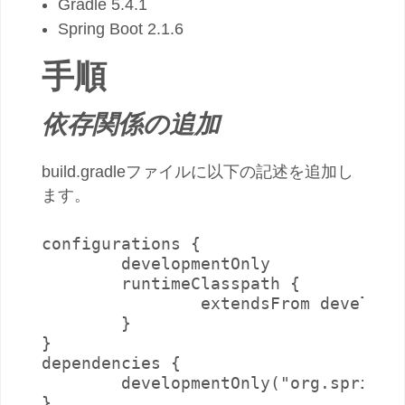
Gradle 5.4.1
Spring Boot 2.1.6
手順
依存関係の追加
build.gradleファイルに以下の記述を追加し
ます。
configurations {

	developmentOnly

	runtimeClasspath {

		extendsFrom developmentOnly

	}

}

dependencies {

	developmentOnly("org.springframework.boot:spring-boot-devtools")

}